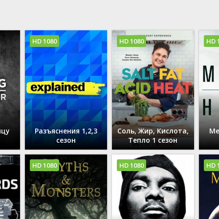
HD 1080
HD 1080
HD 
йцу
Разъяснения 1,2,3
Соль, Жир, Кислота,
Ме
сезон
Тепло 1 сезон
HD 1080
HD 1080
HD 