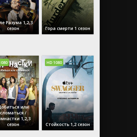
ле Разума 1,2,3
сезон
Гора смерти 1 сезон
1080
HD 1080
Добиться или
сломаться /
имнастки 1,2,3
сезон
Стойкость 1,2 сезон