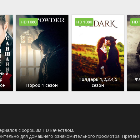
HD 1080
HD 1080
HD 
чный
р
Полдарк 1,2,3,4,5
Фл
зон
Порох 1 сезон
сезон
00 сериалов с хорошим HD качеством.
ючительно для домашнего ознакомительного просмотра. Претен