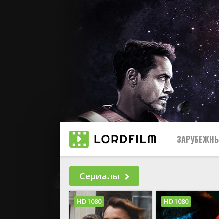
ЗАРУБЕЖНЫ
Сериалы
Все
HD 1080
HD 1080
2019