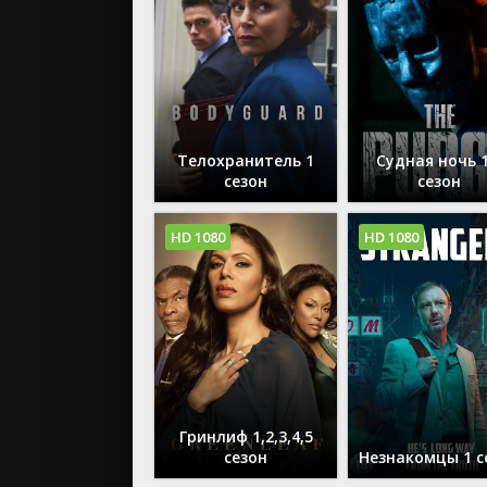
2018
2017
Великобр
Испания
Германия
Телохранитель 1
Судная ночь 1
Корея Юж
сезон
сезон
Канада
Индия
HD 1080
HD 1080
Франция
Гринлиф 1,2,3,4,5
сезон
Незнакомцы 1 с