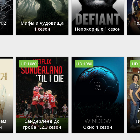
1,2
Мифы и чудовища
По
1 сезон
Непокорные 1 сезон
HD 1080
HD 1080
HD 
сём
Сандерленд до
Г
н
гроба 1,2,3 сезон
Окно 1 сезон