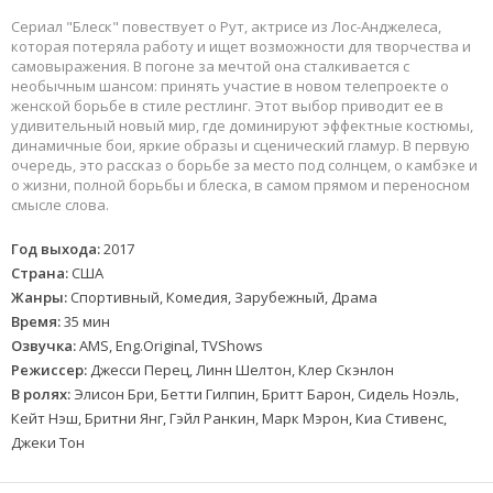
Сериал "Блеск" повествует о Рут, актрисе из Лос-Анджелеса,
которая потеряла работу и ищет возможности для творчества и
самовыражения. В погоне за мечтой она сталкивается с
необычным шансом: принять участие в новом телепроекте о
женской борьбе в стиле рестлинг. Этот выбор приводит ее в
удивительный новый мир, где доминируют эффектные костюмы,
динамичные бои, яркие образы и сценический гламур. В первую
очередь, это рассказ о борьбе за место под солнцем, о камбэке и
о жизни, полной борьбы и блеска, в самом прямом и переносном
смысле слова.
Год выхода:
2017
Страна:
США
Жанры:
Спортивный, Комедия, Зарубежный, Драма
Время:
35 мин
Озвучка:
AMS, Eng.Original, TVShows
Режиссер:
Джесси Перец, Линн Шелтон, Клер Скэнлон
В ролях:
Элисон Бри, Бетти Гилпин, Бритт Барон, Сидель Ноэль,
Кейт Нэш, Бритни Янг, Гэйл Ранкин, Марк Мэрон, Киа Стивенс,
Джеки Тон