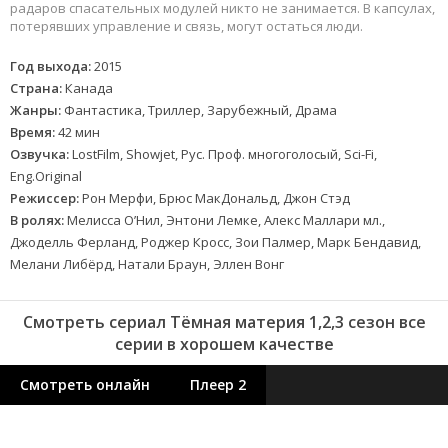
радаров спасательных модулей никто не занимается. В капсулах,
потерявших управление и связь, могут остаться люди.
Год выхода:
2015
Страна:
Канада
Жанры:
Фантастика, Триллер, Зарубежный, Драма
Время:
42 мин
Озвучка:
LostFilm, Showjet, Рус. Проф. многоголосый, Sci-Fi,
Eng.Original
Режиссер:
Рон Мерфи, Брюс МакДональд, Джон Стэд
В ролях:
Мелисса О’Нил, Энтони Лемке, Алекс Маллари мл.,
Джоделль Ферланд, Роджер Кросс, Зои Палмер, Марк Бендавид,
Мелани Либёрд, Натали Браун, Эллен Вонг
Смотреть сериал Тёмная материя 1,2,3 сезон все
серии в хорошем качестве
Смотреть онлайн
Плеер 2