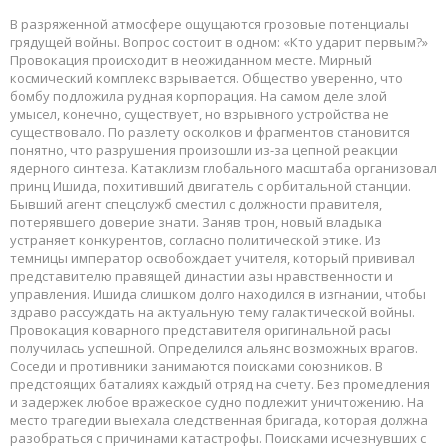
В разряженной атмосфере ощущаются грозовые потенциалы
грядущей войны. Вопрос состоит в одном: «Кто ударит первым?»
Провокация происходит в неожиданном месте. Мирный
космический комплекс взрывается. Общество уверенно, что
бомбу подложила рудная корпорация. На самом деле злой
умысел, конечно, существует, но взрывного устройства не
существовало. По разлету осколков и фрагментов становится
понятно, что разрушения произошли из-за цепной реакции
ядерного синтеза. Катаклизм глобального масштаба организовал
принц Ишида, похитивший двигатель с орбитальной станции.
Бывший агент спецслужб сместил с должности правителя,
потерявшего доверие знати. Заняв трон, новый владыка
устраняет конкурентов, согласно политической этике. Из
темницы император освобождает учителя, который прививал
представителю правящей династии азы нравственности и
управления. Ишида слишком долго находился в изгнании, чтобы
здраво рассуждать на актуальную тему галактической войны.
Провокация коварного представителя оригинальной расы
получилась успешной. Определился альянс возможных врагов.
Соседи и противники занимаются поисками союзников. В
предстоящих баталиях каждый отряд на счету. Без промедления
и задержек любое вражеское судно подлежит уничтожению. На
место трагедии выехала следственная бригада, которая должна
разобраться с причинами катастрофы. Поисками исчезнувших с