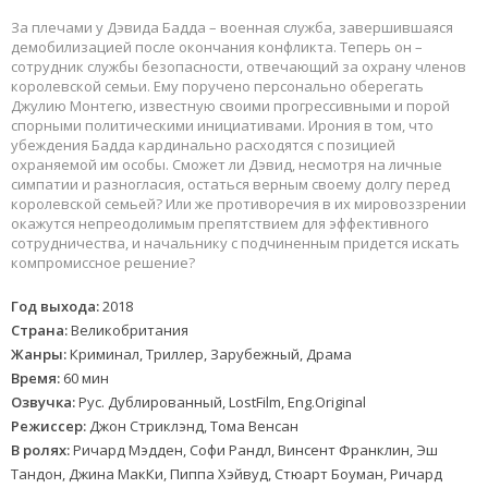
За плечами у Дэвида Бадда – военная служба, завершившаяся
демобилизацией после окончания конфликта. Теперь он –
сотрудник службы безопасности, отвечающий за охрану членов
королевской семьи. Ему поручено персонально оберегать
Джулию Монтегю, известную своими прогрессивными и порой
спорными политическими инициативами. Ирония в том, что
убеждения Бадда кардинально расходятся с позицией
охраняемой им особы. Сможет ли Дэвид, несмотря на личные
симпатии и разногласия, остаться верным своему долгу перед
королевской семьей? Или же противоречия в их мировоззрении
окажутся непреодолимым препятствием для эффективного
сотрудничества, и начальнику с подчиненным придется искать
компромиссное решение?
Год выхода:
2018
Страна:
Великобритания
Жанры:
Криминал, Триллер, Зарубежный, Драма
Время:
60 мин
Озвучка:
Рус. Дублированный, LostFilm, Eng.Original
Режиссер:
Джон Стриклэнд, Тома Венсан
В ролях:
Ричард Мэдден, Софи Рандл, Винсент Франклин, Эш
Тандон, Джина МакКи, Пиппа Хэйвуд, Стюарт Боуман, Ричард