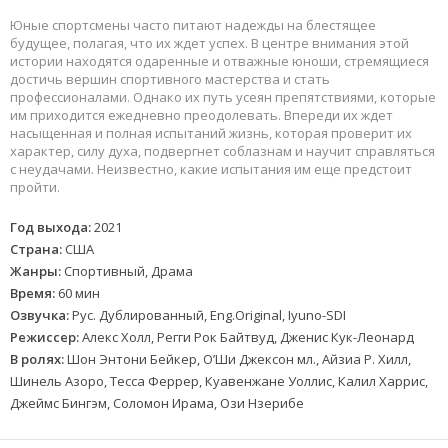
Юные спортсмены часто питают надежды на блестящее
будущее, полагая, что их ждет успех. В центре внимания этой
истории находятся одаренные и отважные юноши, стремящиеся
достичь вершин спортивного мастерства и стать
профессионалами. Однако их путь усеян препятствиями, которые
им приходится ежедневно преодолевать. Впереди их ждет
насыщенная и полная испытаний жизнь, которая проверит их
характер, силу духа, подвергнет соблазнам и научит справляться
с неудачами. Неизвестно, какие испытания им еще предстоит
пройти.
Год выхода:
2021
Страна:
США
Жанры:
Спортивный, Драма
Время:
60 мин
Озвучка:
Рус. Дублированный, Eng.Original, Iyuno-SDI
Режиссер:
Алекс Холл, Регги Рок Байтвуд, Дженис Кук-Леонард
В ролях:
Шон Энтони Бейкер, О’Ши Джексон мл., Айзиа Р. Хилл,
Шинель Азоро, Тесса Феррер, Куавенжане Уоллис, Калил Харрис,
Джеймс Бингэм, Соломон Ирама, Ози Нзерибе