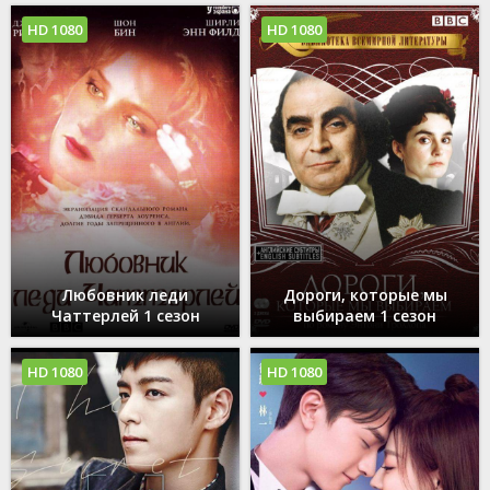
HD 1080
HD 1080
Любовник леди
Дороги, которые мы
Чаттерлей 1 сезон
выбираем 1 сезон
HD 1080
HD 1080