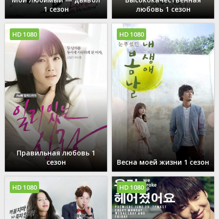
1 сезон
любовь 1 сезон
HD 1080
HD 1080
Правильная любовь 1
сезон
Весна моей жизни 1 сезон
HD 1080
HD 1080