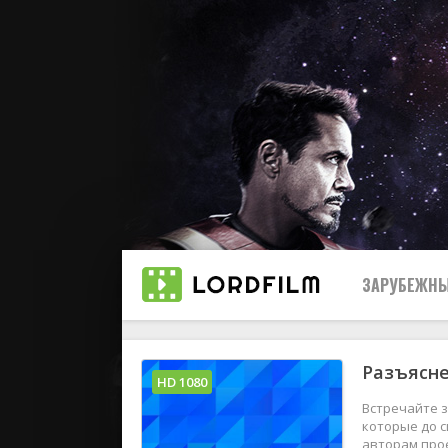
ЗАРУБЕЖНЫ
Разъясне
Все
HD 1080
Встречайте 
2019
которые до с
авторам прое