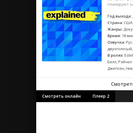
2018
планируют з
2017
Год выхода:
Страна:
США
Великобр
Жанры:
Доку
Испания
Время:
18 ми
Германия
Озвучка:
Рус.
Корея Юж
двухголосый,
Канада
В ролях:
Este
Белл, Рэйчел 
Индия
Джепсен, Ник
Франция
Смотреть
Смотреть онлайн
Плеер 2