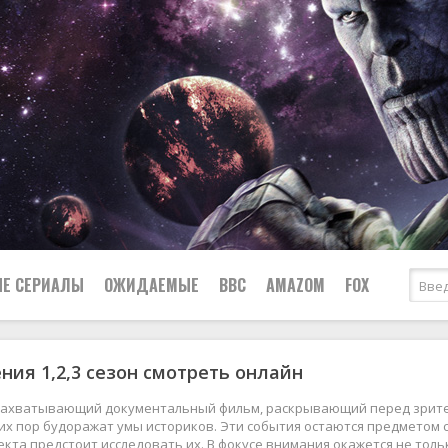
Е СЕРИАЛЫ
ОЖИДАЕМЫЕ
BBC
AMAZOM
FOX
ния 1,2,3 сезон смотреть онлайн
Ужасы
Комедии
Документальные
захватывающий документальный фильм, раскрывающий перед зрител
Боевики
Военные
их пор будоражат умы историков. Эти события остаются предметом 
кта предстоит исследовать их. В фокусе внимания окажется не толь