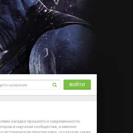
ВОЙТИ
ями загадки прошлого и современности,
споров в научном сообществе, и именно
ко историческая перспектива, создатели также