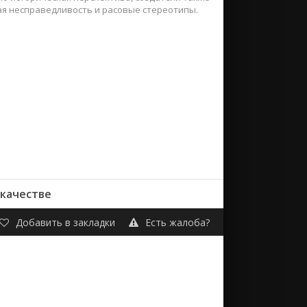
ая несправедливость и расовые стереотипы.
 качестве
Добавить в закладки
Есть жалоба?