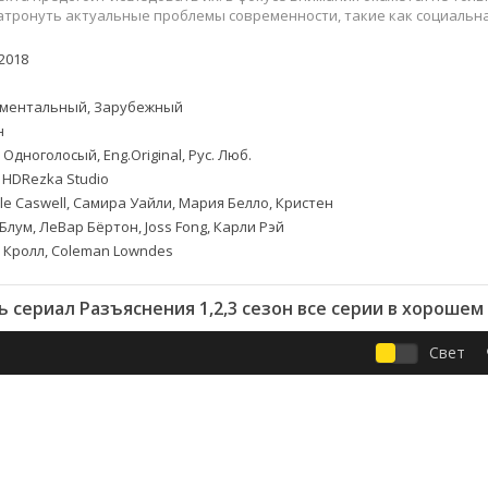
Приключения
Семейные
атронуть актуальные проблемы современности, такие как социальн
Детективы
Спортивные
2018
Драмы
Вестерны
итания
Исторические
Фэнтези
ментальный, Зарубежный
Криминальные
Netflix
н
Мелодрамы
HBO
 Одноголосый, Eng.Original, Рус. Люб.
ная
Триллеры
Marvel
 HDRezka Studio
Фантастика
lle Caswell, Самира Уайли, Мария Белло, Кристен
Блум, ЛеВар Бёртон, Joss Fong, Карли Рэй
 Кролл, Coleman Lowndes
 сериал Разъяснения 1,2,3 сезон все серии в хорошем
Свет