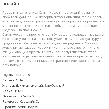
онлайн
Повар и писательница Сэмин Носрэт - настоящий гурман и
любитель кулинарных экспериментов. Совмещая свою любовь к
еде с исследованием различных кухонь мира, она погружается в
мир запахов, вкусов и текстур, чтобы создавать настоящие
шедевры на своей кухне.
Сэмин Носрэт не просто готовит блюда, она исследует продукты
из разных уголков планеты, погружается в местную культуру и
традиции, чтобы понять суть каждого ингредиента. Она как
художник, использует краски и кисти, только вместо них - это
специи, овощи и фрукты. Ее кулинарное путешествие стало
настоящим открытием для многих, ведь она не просто готовит,
она делится своими знаниями и страстью к еде, заразив этим
всех вокруг.
Год выхода:
2018
Страна:
США
Жанры:
Документальный, Зарубежный
Время:
41 мин
Озвучка:
HDRezka Studio
Режиссер:
Кэролайн Су
В ролях:
Сэмин Носрэт