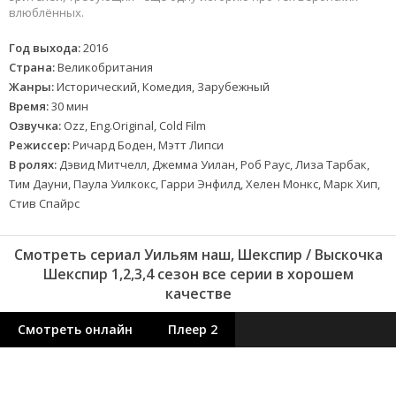
влюблённых.
Год выхода:
2016
Страна:
Великобритания
Жанры:
Исторический, Комедия, Зарубежный
Время:
30 мин
Озвучка:
Ozz, Eng.Original, Cold Film
Режиссер:
Ричард Боден, Мэтт Липси
В ролях:
Дэвид Митчелл, Джемма Уилан, Роб Раус, Лиза Тарбак,
Тим Дауни, Паула Уилкокс, Гарри Энфилд, Хелен Монкс, Марк Хип,
Стив Спайрс
Смотреть сериал Уильям наш, Шекспир / Выскочка
Шекспир 1,2,3,4 сезон все серии в хорошем
качестве
Смотреть онлайн
Плеер 2