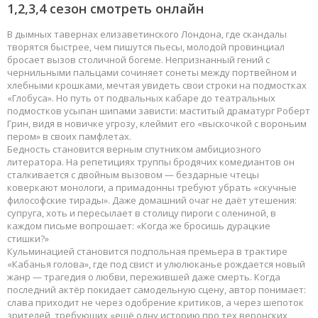
1,2,3,4 сезон смотреть онлайн
В дымных тавернах елизаветинского Лондона, где скандалы
творятся быстрее, чем пишутся пьесы, молодой провинциал
бросает вызов столичной богеме. Непризнанный гений с
чернильными пальцами сочиняет сонеты между портвейном и
хлебными крошками, мечтая увидеть свои строки на подмостках
«Глобуса». Но путь от подвальных кабаре до театральных
подмостков усыпан шипами зависти: маститый драматург Роберт
Грин, видя в новичке угрозу, клеймит его «выскочкой с вороньим
пером» в своих памфлетах.
Бедность становится верным спутником амбициозного
литератора. На репетициях труппы бродячих комедиантов он
сталкивается с двойным вызовом — бездарные чтецы
коверкают монологи, а примадонны требуют убрать «скучные
философские тирады». Даже домашний очаг не даёт утешения:
супруга, хоть и пересылает в столицу пироги с олениной, в
каждом письме вопрошает: «Когда же бросишь дурацкие
стишки?»
Кульминацией становится подпольная премьера в трактире
«Кабанья голова», где под свист и улюлюканье рождается новый
жанр — трагедия о любви, пережившей даже смерть. Когда
последний актёр покидает самодельную сцену, автор понимает:
слава приходит не через одобрение критиков, а через шепоток
зрителей, требующих «ещё одну историю про тех веронских