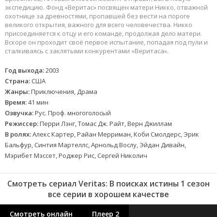
экспедицию. Фонд «Веритас» посвящен матери Никко, отважной
охотнице за древностями, пропавшей без вести на пороге
великого открытия, важного для всего человечества. Никко
присоединяется к отцу и его команде, продолжая дело матери.
Вскоре он проходит своё первое испытание, попадая под пули и
сталкиваясь с заклятыми конкурентами «Веритаса».
Год выхода:
2003
Страна:
США
Жанры:
Приключения, Драма
Время:
41 мин
Озвучка:
Рус. Проф. многоголосый
Режиссер:
Перри Лэнг, Томас Дж. Райт, Верн Джиллам
В ролях:
Алекс Картер, Райан Мерриман, Коби Смолдерс, Эрик
Бальфур, Синтия Мартеллс, Арнольд Вослу, Эйдан Дивайн,
Мэрибет Мэссет, Роджер Рис, Сергей Николич
Смотреть сериал Veritas: В поисках истины 1 сезон
все серии в хорошем качестве
Смотреть онлайн
Плеер 2