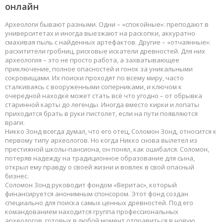
онлайн
Археологи бывают разными. Одни – «спокойные»: преподают в
университетах и иногда выезжают на раскопки, аккуратно
смахивая пыль с найденных артефактов. Другие – «отчаянные»:
расхитители гробниц, рисковые искатели древностей. Для них
археология – это не просто работа, а захватывающее
приключение, полное опасностей и гонок за уникальными
сокровищами. Их поиски проходят по всему миру, часто
сталкиваясь с вооруженными соперниками, и ключом к
очередной находке может стать всё что угодно – от обрывка
старинной карты до легенды. Иногда вместо кирки и лопаты
приходится брать в руки пистолет, если на пути появляются
враги.
Никко Зонд всегда думал, что его отец, Соломон Зонд, относится к
первому типу археологов. Но когда Никко снова вылетел из
престижной школы-пансиона, он понял, как ошибался. Соломон,
потеряв надежду на традиционное образование для сына,
открыл ему правду о своей жизни и вовлек в свой опасный
бизнес.
Соломон Зонд руководит фондом «Веритас», который
финансируется анонимным спонсором. Этот фонд создан
специально для поиска самых ценных древностей. Под его
командованием находится группа профессиональных
археологов, готовых в любой момент отправиться в новую