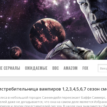
Е СЕРИАЛЫ
ОЖИДАЕМЫЕ
BBC
AMAZOM
FOX
истребительница вампиров 1,2,3,4,5,6,7 сезон с
Ужасы
Комедии
Документальные
елеса в небольшой городок Санниндейл переезжает Баффи Саммерс, 
Боевики
Военные
елей даже не догадывается, что она на самом деле является Избран
пиров и других представителей сил зла. В школе она знакомится с