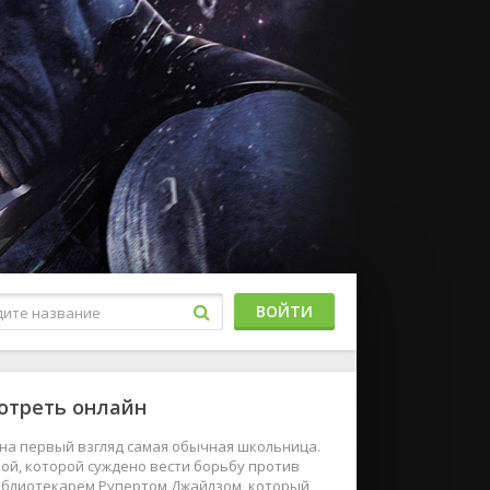
ВОЙТИ
мотреть онлайн
на первый взгляд самая обычная школьница.
ной, которой суждено вести борьбу против
 библиотекарем Рупертом Джайлзом, который