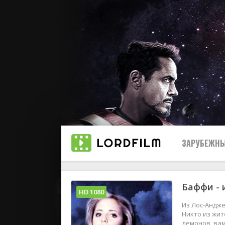
ЗАРУБЕЖНЫ
Баффи - 
Все
HD 1080
Из Лос-Андж
2019
Никто из жит
демонов, вам