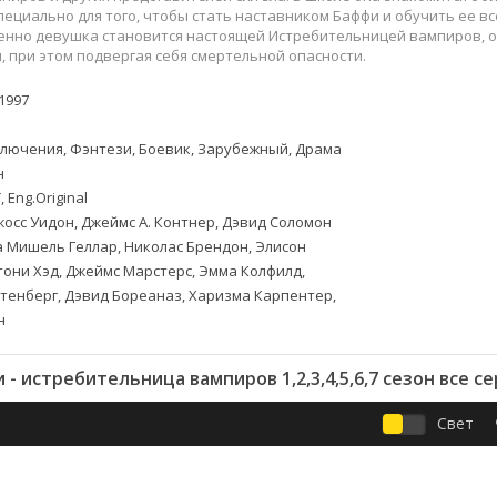
Приключения
Семейные
пециально для того, чтобы стать наставником Баффи и обучить ее вс
Детективы
Спортивные
пенно девушка становится настоящей Истребительницей вампиров, 
, при этом подвергая себя смертельной опасности.
Драмы
Вестерны
итания
Исторические
Фэнтези
1997
Криминальные
Netflix
Мелодрамы
HBO
лючения, Фэнтези, Боевик, Зарубежный, Драма
н
ная
Триллеры
Marvel
 Eng.Original
Фантастика
осс Уидон, Джеймс А. Контнер, Дэвид Соломон
 Мишель Геллар, Николас Брендон, Элисон
тони Хэд, Джеймс Марстерс, Эмма Колфилд,
тенберг, Дэвид Бореаназ, Харизма Карпентер,
н
- истребительница вампиров 1,2,3,4,5,6,7 сезон все с
Свет