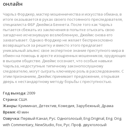
онлайн
Чарльз Форджер, мастер мошенничества и искусства обмана, в
итоге оказывается в руках своего постоянного преследователя,
специалиста ФБР Джеймса Беннета. После того как Чарльз
пытается сбежать из заключения в попытке отыскать свою
загадочно исчезнувшую возлюбленную, Джеймс снова его
захватывает. Однако Форджер не желает беспрекословно
возвращаться за решетку и вместо этого предлагает
уникальный альянс: свое экспертное знание преступного мира в
обмен на помощь в аресте изощренных мошенников, орудующих
в высшем обществе. Джеймс осознает, что особые навыки
Чарльза, недоступные типичному законопослушному
следователю, могут сыграть ключевую роль в расследованиях. С
этим признанием, Джеймс принимает предложение, открывая
дверь к нестандартному методу борьбы с преступностью.
Год выхода:
2009
Страна:
США
Жанры:
Криминал, Детектив, Комедия, Зарубежный, Драма
Время:
43 мин
Озвучка:
Первый Канал, Рус. Одноголосый, Eng.Original, Eng. Orig.
with Commentary, NewStudio, Fox, Рус. Проф. двухголосый