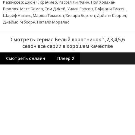
Режиссер:
Джон Т. Кречмер, Рассел Ли Файн, Пол Холахан
В ролях:
Мэтт Бомер, Тим ДиКей, Уилли Гарсон, Тиффани Тиссен,
Шариф Аткинс, Марша Томасон, Хилари Бертон, Дайэнн Кэррол,
Джеймс Ребхорн, Натали Моралес
Смотреть сериал Белый воротничок 1,2,3,4,5,6
сезон все серии в хорошем качестве
Смотреть онлайн
Плеер 2