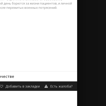
ый день борются за жизни пациентов, и личной
осле пережитых военных потрясений.
ачестве
Добавить в закладки
Есть жалоба?