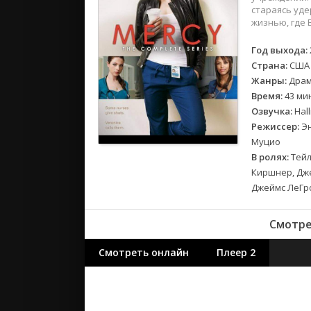
2018
стараясь уде
2017
жизнью, где 
Год выхода:
Великобр
Страна:
США
Испания
Жанры:
Дра
Германия
Время:
43 ми
Корея Юж
Озвучка:
Hall
Режиссер:
Эн
Канада
Муцио
Индия
В ролях:
Тейл
Франция
Киршнер, Дже
Джеймс ЛеГро
Смотре
Смотреть онлайн
Плеер 2