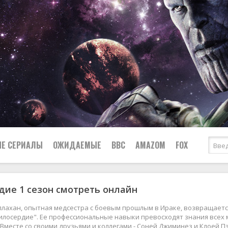
Е СЕРИАЛЫ
ОЖИДАЕМЫЕ
BBC
AMAZOM
FOX
ие 1 сезон смотреть онлайн
Ужасы
Комедии
Документальные
лахан, опытная медсестра с боевым прошлым в Ираке, возвращаетс
Боевики
Военные
илосердие". Ее профессиональные навыки превосходят знания всех
Вместе со своими друзьями и коллегами - Соней Джиминез и Клоей Пэ