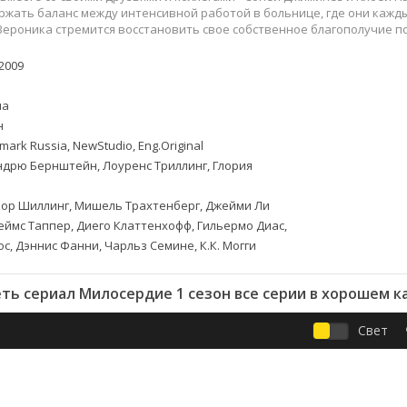
Приключения
Семейные
ржать баланс между интенсивной работой в больнице, где они кажд
Детективы
Спортивные
Вероника стремится восстановить свое собственное благополучие п
Драмы
Вестерны
2009
итания
Исторические
Фэнтези
Криминальные
Netflix
ма
Мелодрамы
HBO
н
ная
Триллеры
Marvel
mark Russia, NewStudio, Eng.Original
дрю Бернштейн, Лоуренс Триллинг, Глория
Фантастика
ор Шиллинг, Мишель Трахтенберг, Джейми Ли
ймс Таппер, Диего Клаттенхофф, Гильермо Диас,
с, Дэннис Фанни, Чарльз Семине, К.К. Могги
ть сериал Милосердие 1 сезон все серии в хорошем к
Свет