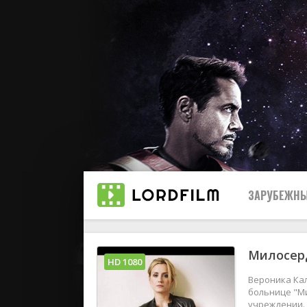
ЗАРУБЕЖНЫ
Милосерд
Все
HD 1080
Вероника Кал
2019
больнице "М
учреждении. 