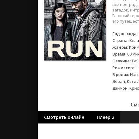
2018
все преграды
2017
загадок, инт
Главный гер
его путешест
Великобр
Испания
Год выхода:
Страна:
Вели
Германия
Жанры:
Крим
Корея Юж
Время:
60 мин
Канада
Озвучка:
TVSh
Индия
Режиссер:
Ча
Франция
В ролях:
Нав 
Доран, Кэти 
Дэймон, Крис
Смо
Смотреть онлайн
Плеер 2