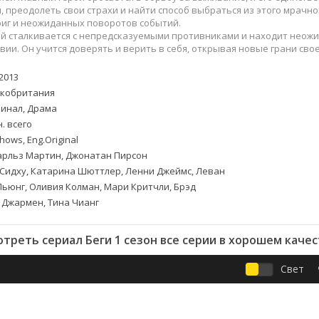
Приключения
Семейные
, преодолеть свои страхи и найти способ выбраться из этого мрачно
Детективы
Спортивные
риг и неожиданных поворотов событий.
ой сталкивается с непредсказуемыми противниками и находит неож
Драмы
Вестерны
вии. Он учится доверять и верить в себя, открывая новые грани свое
итания
Исторические
Фэнтези
Криминальные
Netflix
2013
кобритания
Мелодрамы
HBO
инал, Драма
ная
Триллеры
Marvel
. всего
Фантастика
ows, Eng.Original
рльз Мартин, Джонатан Пирсон
Сидху, Катарина Шюттлер, Ленни Джеймс, Леван
Льюнг, Оливия Колман, Мари Критчли, Брэд
 Джармен, Тина Чианг
треть сериал Беги 1 сезон все серии в хорошем каче
Свет