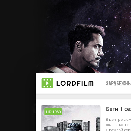
ЗАРУБЕЖНЫ
Беги 1 с
Все
HD 1080
В центре сюж
2019
оказывается 
С каждой сер