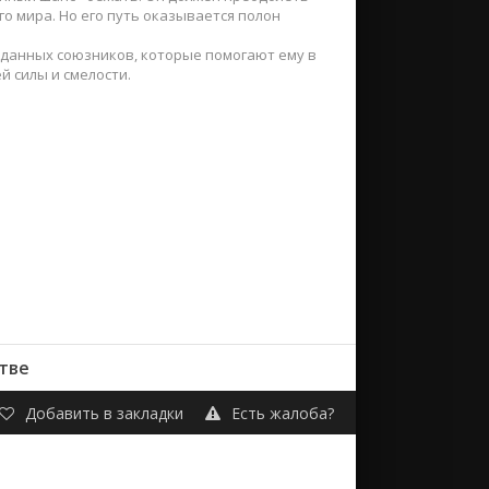
го мира. Но его путь оказывается полон
иданных союзников, которые помогают ему в
й силы и смелости.
стве
Добавить в закладки
Есть жалоба?