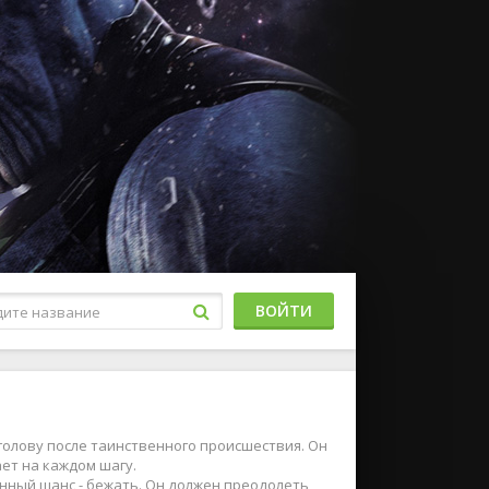
ВОЙТИ
 голову после таинственного происшествия. Он
ает на каждом шагу.
енный шанс - бежать. Он должен преодолеть