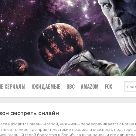
Е СЕРИАЛЫ
ОЖИДАЕМЫЕ
BBC
AMAZOM
FOX
езон смотреть онлайн
Ужасы
Комедии
Документальные
ета находится главный герой, чья жизнь переворачивается с ног на
Боевики
Военные
заперт в мире, где правят жестокие правила и опасность подстерег
ией главный герой бросается в борьбу за выживание, и его единств