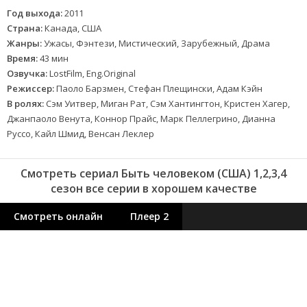
Год выхода:
2011
Страна:
Канада, США
Жанры:
Ужасы, Фэнтези, Мистический, Зарубежный, Драма
Время:
43 мин
Озвучка:
LostFilm, Eng.Original
Режиссер:
Паоло Барзмен, Стефан Плещински, Адам Кэйн
В ролях:
Сэм Уитвер, Миган Рат, Сэм Хантингтон, Кристен Хагер,
Джанпаоло Венута, Коннор Прайс, Марк Пеллегрино, Дианна
Руссо, Кайл Шмид, Венсан Леклер
Смотреть сериал Быть человеком (США) 1,2,3,4
сезон все серии в хорошем качестве
Смотреть онлайн
Плеер 2