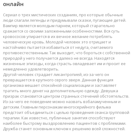
онлайн
Сериал о трех мистических созданиях, про которые обычные
люди слагали легенды и придумывали сказки, пугающие детей.
Вампир является молодым парнем, который старательно
сражается со своими заложенными особенностями. Вся суть
кровососов упирается в их вечное желание потреблять
человеческую кровь. Молодой человек это отрицает и
настойчиво пытается избавиться от недуга, считаемого
противоестественным. Так выходит, что бороться с собственной
природой у него получается далеко не всегда. Находятся
жизненные эпизоды, когда страсть овладевает им и просит ее
немедленно удовлетворить.
Другой человек страдает ликантропией, из-за чего он
превращается в крупного серого зверя. Данная функция
организма мешает спокойной социализации и заставляет
тратить много денег на дополнительную одежду. Девушка
призрак становится центром странных стечений обстоятельств.
Из-за чего ее поведение можно назвать взбаламученным и
детским. Главным персонажам многосерийного фильма
предстоит объединиться с целью проведения сеанса групповой
терапии. Как известно, публичные занятия способствуют
наиболее быстрому выздоровлению пациентов с проблемами.
Дружба станет основным ключом к решению всей сложностей.