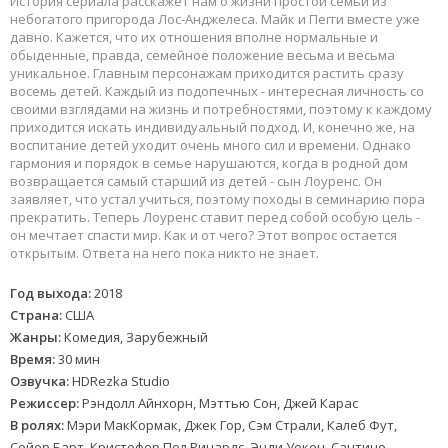
История сериала расскажет нам о жизни простой семьи из
небогатого пригорода Лос-Анджелеса. Майк и Пегги вместе уже
давно. Кажется, что их отношения вполне нормальные и
обыденные, правда, семейное положение весьма и весьма
уникальное. Главным персонажам приходится растить сразу
восемь детей. Каждый из подопечных - интересная личность со
своими взглядами на жизнь и потребностями, поэтому к каждому
приходится искать индивидуальный подход. И, конечно же, на
воспитание детей уходит очень много сил и времени. Однако
гармония и порядок в семье нарушаются, когда в родной дом
возвращается самый старший из детей - сын Лоуренс. Он
заявляет, что устал учиться, поэтому походы в семинарию пора
прекратить. Теперь Лоуренс ставит перед собой особую цель -
он мечтает спасти мир. Как и от чего? Этот вопрос остается
открытым. Ответа на него пока никто не знает.
Год выхода:
2018
Страна:
США
Жанры:
Комедия, Зарубежный
Время:
30 мин
Озвучка:
HDRezka Studio
Режиссер:
Рэндолл Айнхорн, Мэттью Сон, Джей Карас
В ролях:
Мэри МакКормак, Джек Гор, Сэм Страли, Калеб Фут,
Сойер Барт, Кристофер Пол Ричардс, Энди Уокен, Сантино