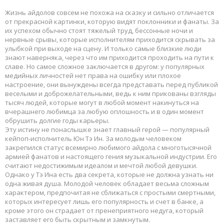
Жизнь айдолов совсем не похожа на сказку и сильно отличается
от прекрасной картинки, которую видят поклонники и фанаты. За
их успехом обычно стоят тяжелый труд, бессонные ночи и
нервные срывы, которые исполнителям приходится скрывать за
улыбкой при выходе на сцену. И только самые близкие люди
знают наверняка, через что им приходится проходить на пути к
славе. Но самое сложное заключается в другом: у популярных
медийных личностей нет права на ошибку или плохое
настроение, они вынуждены всегда представать перед публикой
веселыми и доброжелательными, ведь к ним прикованы взгляды
тысяч людей, которые могут в любой момент накинуться на
вчерашнего любимца за любую оплошность и в один момент
обрушить долгие годы карьеры.
Эту истину не понаслышке знает главный герой — популярный
кейпоп-исполнитель Юн Тэ Ин. За молодым человеком
закрепился статус всемирно любимого айдола с многотысячной
армией фанатов и настоящего гения музыкальной индустрии. Его
считают недостижимым идеалом и мечтой любой девушки.
Однако у Тэ Ина есть два секрета, которые не должна узнать ни
одна живая душа. Молодой человек обладает весьма сложным
характером, предпочитая не сближаться с простыми смертными,
которых интересует лишь его популярность и счет в банке, а
кроме этого он страдает от пренеприятного недуга, который
заставляет его быть скрытным и замкнутым.