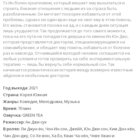
Тэ Ин болен лунатизмом, который мешает ему высыпаться и
строить близкие отношения с людьми из-за страха быть
разоблаченным. Он мечтает поскорее избавиться от этой
проблемы, однако ни один врач еще не смог ему в этом помочь.
Его жизнь становится похожа на ад, и с каждым днем ситуация
лишь ухудшается. Так продолжается до того самого момента,
пока на его пути не попадается девушка по имени Ин Юн Джо,
которая представляется доктором, специализирующимся на
сомнамбулизме, и обещает ему помочь избавиться от болезни
раз и навсегда. Отчаявшийся молодой человек соглашается на
любые условия и готов проверить на себе экспериментальную
терапию — лишь бы вернуть себе нормальный сон. Так
начинается романтическая история между всемерно известным
айдолом и необычным доктором.
Год выхода:
2021
Страна:
Корея Южная
Жанры:
Комедия, Мелодрама, Музыка
Время:
70 мин
Озвучка:
GREEN TEA
Режиссер:
Ан Джи-сук
В ролях:
Ли Джун-ён, Чон Ин-сон, ДжейА, Юн Джи-сон, Ким Дон-хён,
Чан Дон-джу, Со Хе-вон, Ха Ён, Квак Ча-хён, Чхве Хван-и