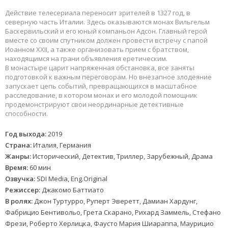
Действие телесериала переносит зрителей в 1327 год, в
северную часть Италии. Здесь оказываются монах Вильгельм
Баскервильский и его юный компаньон Адсон. Главный герой
вместе со своим спутником должен провести встречу с папой
Иоанном XXII, а также организовать прием с братством,
находящимся на грани объявления еретическим.
В монастыре царит напряженная обстановка, все заняты
подготовкой к важным переговорам. Но внезапное злодеяние
запускает цепь событий, превращающихся в масштабное
расследование, в котором монах и его молодой помощник
продемонстрируют свои неординарные детективные
способности.
Год выхода:
2019
Страна:
Италия, Германия
Жанры:
Исторический, Детектив, Триллер, Зарубежный, Драма
Время:
60 мин
Озвучка:
SDI Media, Eng.Original
Режиссер:
Джакомо Баттиато
В ролях:
Джон Туртурро, Руперт Эверетт, Дамиан Хардунг,
Фабрицио Бентивольо, Грета Скарано, Рихард Заммель, Стефано
Фрези, Роберто Херлицка, Фаусто Мария Шиараппа, Маурицио