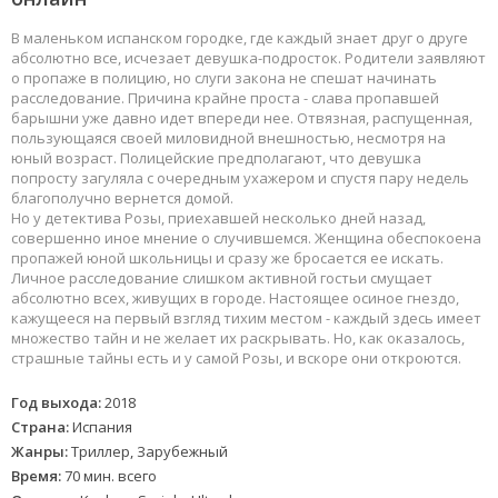
В маленьком испанском городке, где каждый знает друг о друге
абсолютно все, исчезает девушка-подросток. Родители заявляют
о пропаже в полицию, но слуги закона не спешат начинать
расследование. Причина крайне проста - слава пропавшей
барышни уже давно идет впереди нее. Отвязная, распущенная,
пользующаяся своей миловидной внешностью, несмотря на
юный возраст. Полицейские предполагают, что девушка
попросту загуляла с очередным ухажером и спустя пару недель
благополучно вернется домой.
Но у детектива Розы, приехавшей несколько дней назад,
совершенно иное мнение о случившемся. Женщина обеспокоена
пропажей юной школьницы и сразу же бросается ее искать.
Личное расследование слишком активной гостьи смущает
абсолютно всех, живущих в городе. Настоящее осиное гнездо,
кажущееся на первый взгляд тихим местом - каждый здесь имеет
множество тайн и не желает их раскрывать. Но, как оказалось,
страшные тайны есть и у самой Розы, и вскоре они откроются.
Год выхода:
2018
Страна:
Испания
Жанры:
Триллер, Зарубежный
Время:
70 мин. всего