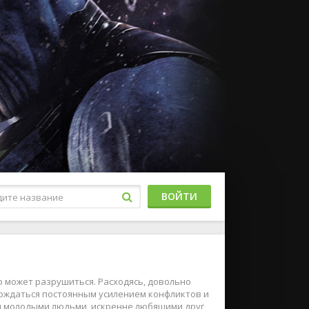
ВОЙТИ
о может разрушиться. Расходясь, довольно
ождаться постоянным усилением конфликтов и
чи молодыми людьми, искренне любящими друг