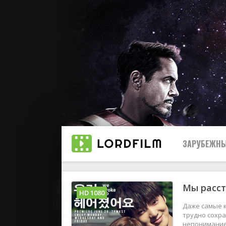
ЗАРУБЕЖНЫ
Мы расст
Все
HD 1080
Даже самые к
2019
трудно сохр
непонимание