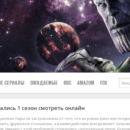
Е СЕРИАЛЫ
ОЖИДАЕМЫЕ
BBC
AMAZOM
FOX
ались 1 сезон смотреть онлайн
Ужасы
Комедии
Документальные
репкие пары не застрахованы от того, что их роман рано или поздн
Боевики
Военные
анить дружеское отношение, а взаимодействие всегда может сопров
м. Именно с этой проблемой столкнулись центральные герои. Буду