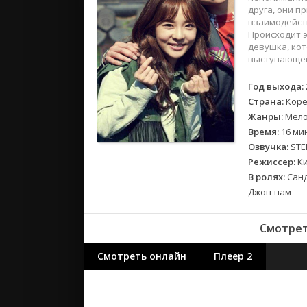
2018
друга, они п
2017
взаимодейств
Происходит э
девушка, кот
Великобр
выступающей
Испания
Год выхода:
Германия
Страна:
Коре
Корея Юж
Жанры:
Мело
Канада
Время:
16 ми
Индия
Озвучка:
STE
Режиссер:
Ки
Франция
В ролях:
Санд
Джон-нам
Смотрет
Смотреть онлайн
Плеер 2