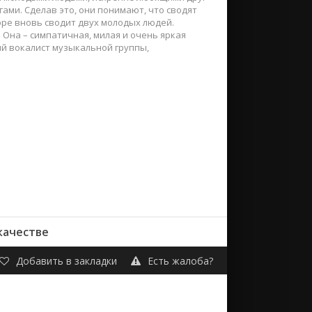
гами. Сделав это, они понимают, что сводят
оре вновь сводит двух молодых людей.
 Она – симпатичная, милая и очень яркая
ый вокалист музыкальной группы,
качестве
Добавить в закладки
Есть жалоба?