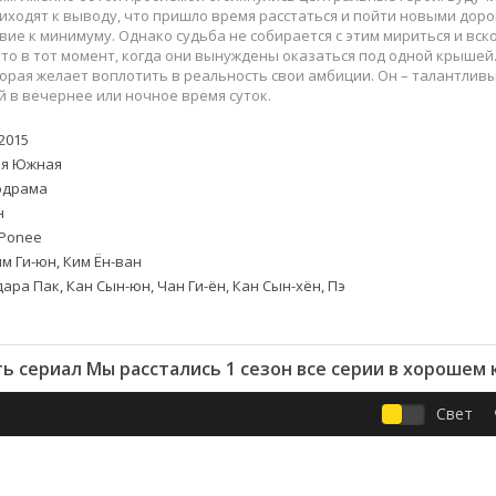
Приключения
Семейные
риходят к выводу, что пришло время расстаться и пойти новыми доро
Детективы
Спортивные
ие к минимуму. Однако судьба не собирается с этим мириться и вск
то в тот момент, когда они вынуждены оказаться под одной крышей.
Драмы
Вестерны
орая желает воплотить в реальность свои амбиции. Он – талантлив
итания
Исторические
Фэнтези
 в вечернее или ночное время суток.
Криминальные
Netflix
2015
Мелодрамы
HBO
я Южная
ная
Триллеры
Marvel
драма
Фантастика
н
Ponee
м Ги-юн, Ким Ён-ван
ара Пак, Кан Сын-юн, Чан Ги-ён, Кан Сын-хён, Пэ
ь сериал Мы расстались 1 сезон все серии в хорошем 
Свет