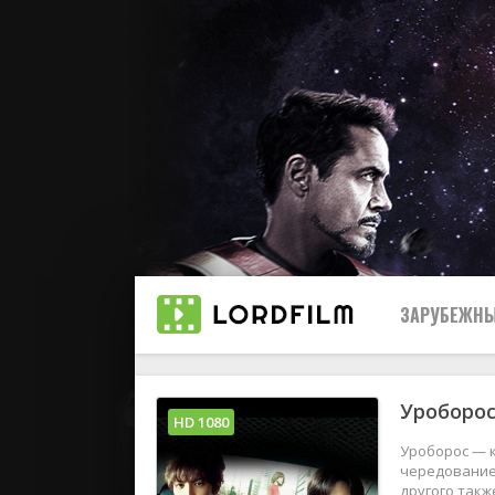
ЗАРУБЕЖНЫ
Уроборос
Все
HD 1080
Уроборос — к
2019
чередование 
другого такж