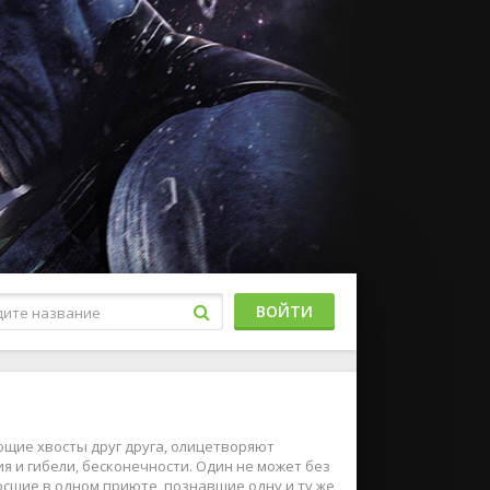
ВОЙТИ
ющие хвосты друг друга, олицетворяют
 и гибели, бесконечности. Один не может без
росшие в одном приюте, познавшие одну и ту же