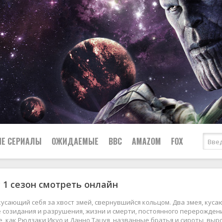
Е СЕРИАЛЫ
ОЖИДАЕМЫЕ
BBC
AMAZOM
FOX
 1 сезон смотреть онлайн
Ужасы
Комедии
Документальные
усающий себя за хвост змей, свернувшийся кольцом. Два змея, куса
Боевики
Военные
созидания и разрушения, жизни и смерти, постоянного перерождения
е, как Рюдзаки Икуо и Данно Тацуя, названные братья и сироты, вы