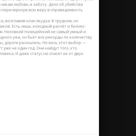
чикам любовь и заботу. Дело об убийстве
м перечеркнув всю веру в справедливость
, возглавив клан якудза. В трудном, но
ников. Есть лишь холодный расчёт и бизнес-
ом. Неловкий полицейский не самый умный и
дного ужа, он бьёт все рекорды по количеству
ы, дороги разошлись. Но весь этот выбор —
уже не один год. Они найдут того, кто
овека. И даже статус не спасёт их от двух