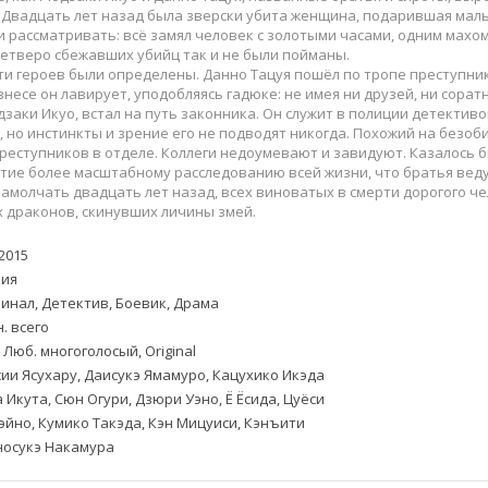
Приключения
Семейные
 Двадцать лет назад была зверски убита женщина, подарившая маль
Детективы
Спортивные
и рассматривать: всё замял человек с золотыми часами, одним махо
Четверо сбежавших убийц так и не были пойманы.
Драмы
Вестерны
ути героев были определены. Данно Тацуя пошёл по тропе преступника
итания
Исторические
Фэнтези
несе он лавирует, уподобляясь гадюке: не имея ни друзей, ни сорат
заки Икуо, встал на путь законника. Он служит в полиции детектив
Криминальные
Netflix
 но инстинкты и зрение его не подводят никогда. Похожий на безоби
Мелодрамы
HBO
еступников в отделе. Коллеги недоумевают и завидуют. Казалось б
ие более масштабному расследованию всей жизни, что братья ведут 
ная
Триллеры
Marvel
замолчать двадцать лет назад, всех виноватых в смерти дорогого чел
Фантастика
 драконов, скинувших личины змей.
2015
ия
инал, Детектив, Боевик, Драма
. всего
 Люб. многоголосый, Original
ии Ясухару, Даисукэ Ямамуро, Кацухико Икэда
 Икута, Сюн Огури, Дзюри Уэно, Ё Ёсида, Цуёси
эйно, Кумико Такэда, Кэн Мицуиси, Кэнъити
носукэ Накамура