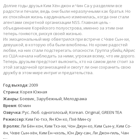
Долгие годы друзья Ким Хён-джон и Чин Са-у разделяли все
радости и печали, ведь они были неразлучными как братья. Но
их спокойная жизнь кардинально изменилась, когда они стали
агентами секретной организации NSS. Главная цель -
объединение Корейского полуострова, именно за этим они
теперь гоняются, рискуя своей жизнью.
Их эмоциональный мир обветрился при встрече с Чхве Сын-хи,
девушкой, в которую оба были влюблены. Но кроме радостей
любви, на них стали подстерегать опасности. Группа убийц Айрис
из США начала наблюдать за ними, угрожая всему, что им дорого.
Теперь друзьям предстоит выяснить, кто на самом деле стоит за
этой загадочной организацией и смогут ли они сохранить свою
дружбу в этом мире интриг и предательства.
Год выхода:
2009
Страна:
Корея Южная
Жанры:
Боевик, Зарубежный, Мелодрама
Время:
60 мин
Озвучка:
Рус. Люб. одноголосый, Korean. Original, GREEN TEA
Режиссер:
Ким Гю-тхэ, Ян Юн-хо, Пхё Мин-су
В ролях:
Ли Бён-хон, Ким Тхэ-хи, Чон Джун-хо, Ким Сын-у, Ким Со-
ён, Чхве Сын-хён, Ким Ён-чхоль, Юн Джу-сан, Ли Джон-гиль, Чан