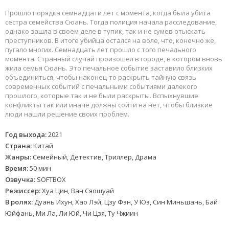
Прошло порядка семнадцати лет с момента, когда была убита
сестра семейства Сюань. Тогда полиция начала расследование,
однако зашла в своем деле в тупик, так и не сумев отыскать
преступников. В итоге убийца остался на воле, что, конечно же,
пугало многих. Семнадцать лет прошло с того печального
момента. Странный случай произошел в городе, в котором вновь
жила семья Сюань. Это печальное событие заставило близких
объединиться, чтобы наконец-то раскрыть тайную связь
современных событий с печальными событиями далекого
прошлого, которые так и не были раскрыты. Вспыхнувшие
конфликты так или иначе должны сойти на нет, чтобы близкие
люди нашли решение своих проблем.
Год выхода:
2021
Страна:
Китай
Жанры:
Семейный, Детектив, Триллер, Драма
Время:
50 мин
Озвучка:
SOFTBOX
Режиссер:
Хуа Цин, Ван Сяошуай
В ролях:
Дуань Ихун, Хао Лэй, Цзу Фэн, У Юэ, Син Миньшань, Бай
Юйфань, Ми Ла, Ли Юй, Чи Цзя, Ту Чжиин