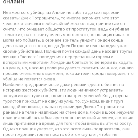
онлайн
Имя жесткого убийцы из Англии не забыто до сих пор, если
сказать: Джек Потрошитель, то многие вспомнят, что этот
человек отличался необычайной жесткостью, причем сам он
считал, что очищает общество от проституток, ведь он убивал
только их, на его счету очень много жертв, но полиция никак не
могла его поймать. В сериале зритель увидит Лондон конца
девятнадцатого века, когда Джек Потрошитель наводил ужас
своими убийствами. Полиция почти каждый день находит трупы
женщин "легкого" поведения с перерезанным горлом и
вспоротыми животами. Лондонцы бояться по вечерам выходить
на улицу, но, наконец полиции удается схватить маньяка, однако
прошло очень много времени, пока жители города поверили, что
убийца не появится снова.
Наиболее предприимчивые даже решили сделать бизнес на
историях жестоких убийств, эти люди начинают устраивать
экскурсии для туристов, по местам преступлений. Когда группа
туристов приходит на одну из улиц, то, с ужасом, видит труп
молодой женщины, с характерными для Джека Потрошителя
ранами на теле и надписью на стене дома. Люди в шоке, неужели
полиция ошиблась и был арестован невинный человек, а маньяк
лишь притаился на время, для того чтобы вновь выйти на охоту.
Однако полиция уверяет, что это всего лишь подражатель, они
просят журналистов не писать об этом случает, чтобы не