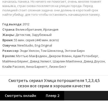
началась паника. Но ничего не помогает, очень многие помнят
маньяка, страх снова поселяется на улицах города. Перед
полицией стоит сложная задача: они должны в короткий срок
найти убийцу, для того чтобы остановить начавшуюся панику.
Год выхода:
2012
Страна:
Великобритания, Ирландия
Жанры:
Детектив, Зарубежный
Время:
55 мин. серия (440 мин. всего)
Озвучка:
NewStudio, Eng.Original
Режиссер:
Энди Уилсон, Том Шенклэнд, Энтони Бирн
В ролях:
Мэттью Макфэдиен, Джером Флинн, Адам Ротенберг,
МайАнна Бёринг, Дэвид Уилмот, Шарлин МакКенна, Дэвид Доусон,
Клайв Расселл, Анна Барнетт, Лиэнн Бест
Смотреть сериал Улица потрошителя 1,2,3,4,5
сезон все серии в хорошем качестве
Смотреть онлайн
Плеер 2