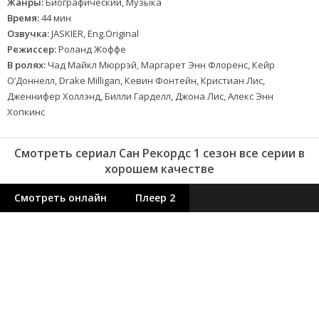
Жанры:
Биографический, Музыка
Время:
44 мин
Озвучка:
JASKIER, Eng.Original
Режиссер:
Роланд Жоффе
В ролях:
Чад Майкл Мюррэй, Маргарет Энн Флоренс, Кейр
О’Доннелл, Drake Milligan, Кевин Фонтейн, Кристиан Лис,
Дженнифер Холлэнд, Билли Гарделл, Джона Лис, Алекс Энн
Хопкинс
Смотреть сериал Сан Рекордс 1 сезон все серии в
хорошем качестве
Смотреть онлайн
Плеер 2