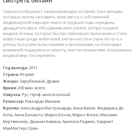
смотреть онлайн
Сериал изображает захватывающую историю трех женщин,
которые смогли заставить свою мечту о собственной
модельерской карьере ожить в трудные годы середины
двадцатого века. Объединив свои усилия, сестры создали
модное ателье, которое быстро завоевало признание и стало
известным среди любителей элегантности и стиля. Их путь к
успеху был усеян испытаниями и проблемами, но благодаря
взаимной поддержке и таланту, они построили имя, покорившее
модный мир того времени.
Год выхода:
2011
Страна:
Италия
Жанры:
Зарубежный, Драма
Время:
200 мин. всего
Озвучка:
Рус. Проф. многоголосый
Режиссер:
Риккардо Милани
В ролях:
Алессандра Мастронарди, Анна Валле, Федерика Де
Кола, Анна Бонаюто, Марко Боччи, Марко Фоски, Массимо
Вертмюллер, Джанни Кавина, Ариелла Реджио, Харриет
МакМастерс-Грин