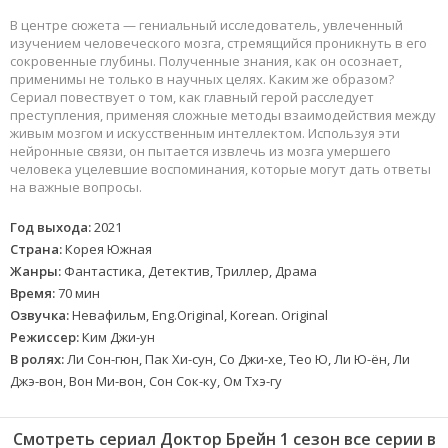
В центре сюжета — гениальный исследователь, увлеченный
изучением человеческого мозга, стремящийся проникнуть в его
сокровенные глубины. Полученные знания, как он осознает,
применимы не только в научных целях. Каким же образом?
Сериал повествует о том, как главный герой расследует
преступления, применяя сложные методы взаимодействия между
живым мозгом и искусственным интеллектом. Используя эти
нейронные связи, он пытается извлечь из мозга умершего
человека уцелевшие воспоминания, которые могут дать ответы
на важные вопросы.
Год выхода:
2021
Страна:
Корея Южная
Жанры:
Фантастика, Детектив, Триллер, Драма
Время:
70 мин
Озвучка:
Невафильм, Eng.Original, Korean. Original
Режиссер:
Ким Джи-ун
В ролях:
Ли Сон-гюн, Пак Хи-сун, Со Джи-хе, Тео Ю, Ли Ю-ён, Ли
Джэ-вон, Вон Ми-вон, Сон Сок-ку, Ом Тхэ-гу
Смотреть сериал Доктор Брейн 1 сезон все серии в