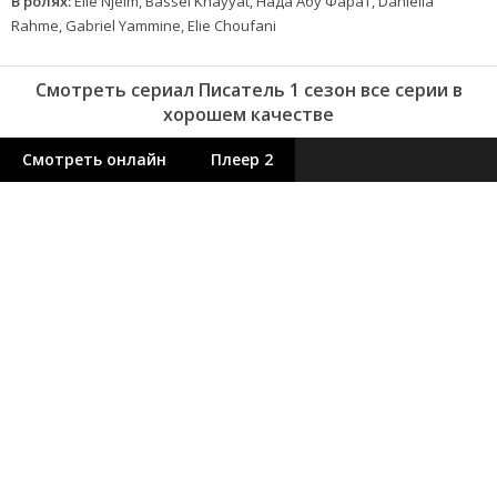
В ролях:
Elie Njeim, Bassel Khayyat, Нада Абу Фарат, Daniella
Rahme, Gabriel Yammine, Elie Choufani
Смотреть сериал Писатель 1 сезон все серии в
хорошем качестве
Смотреть онлайн
Плеер 2