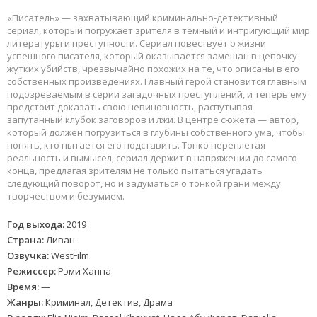
«Писатель» — захватывающий криминально-детективный
сериал, который погружает зрителя в тёмный и интригующий мир
литературы и преступности. Сериал повествует о жизни
успешного писателя, который оказывается замешан в цепочку
жутких убийств, чрезвычайно похожих на те, что описаны в его
собственных произведениях. Главный герой становится главным
подозреваемым в серии загадочных преступлений, и теперь ему
предстоит доказать свою невиновность, распутывая
запутанный клубок заговоров и лжи. В центре сюжета — автор,
который должен погрузиться в глубины собственного ума, чтобы
понять, кто пытается его подставить. Тонко переплетая
реальность и вымысел, сериал держит в напряжении до самого
конца, предлагая зрителям не только пытаться угадать
следующий поворот, но и задуматься о тонкой грани между
творчеством и безумием.
Год выхода:
2019
Страна:
Ливан
Озвучка:
WestFilm
Режиссер:
Рэми Ханна
Время:
—
Жанры:
Криминал, Детектив, Драма