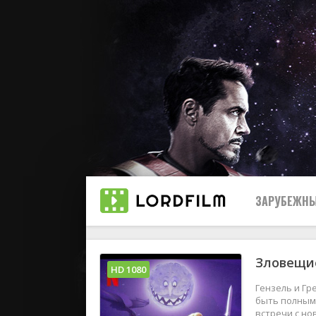
ЗАРУБЕЖНЫ
Зловещие
Все
HD 1080
Гензель и Г
2019
быть полным 
встречи с н