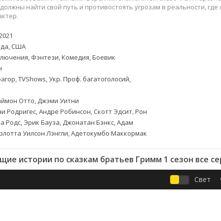
Приключения
Семейные
 должны найти свой путь и противостоять угрозам в реальности, гд
Детективы
Спортивные
актер.
Драмы
Вестерны
2021
итания
Исторические
Фэнтези
да, США
Криминальные
Netflix
лючения, Фэнтези, Комедия, Боевик
Мелодрамы
HBO
н
ная
Триллеры
Marvel
агор, TVShows, Укр. Проф. багатоголосий,
Фантастика
ймон Отто, Джэми Уитни
и Родригес, Андре Робинсон, Скотт Эдсит, Рон
а Родс, Эрик Бауза, Джонатан Бэнкс, Адам
рлотта Уилсон Лэнгли, Адетокумбо Маккормак
ие истории по сказкам братьев Гримм 1 сезон все с
Свет