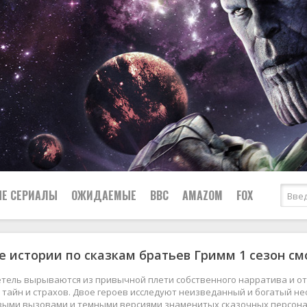
Е СЕРИАЛЫ
ОЖИДАЕМЫЕ
BBC
AMAZOM
FOX
 истории по сказкам братьев Гримм 1 сезон см
Ужасы
Комедии
Документальные
ретель вырываются из привычной плети собственного нарратива и о
Боевики
Военные
тайн и страхов. Двое героев исследуют неизведанный и богатый не
овыми вызовами и темными версиями знаменитых сказочных персона