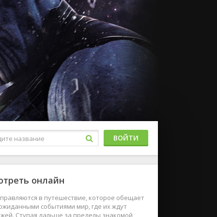
ВОЙТИ
отреть онлайн
тправляются в путешествие, которое обещает
ожиданными событиями мир, где их ждут
жей. Ступая дальше за пределы знакомой