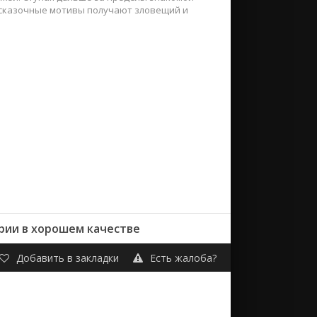
е сказочные мотивы получают зловещий и
ерии в хорошем качестве
Добавить в закладки
Есть жалоба?