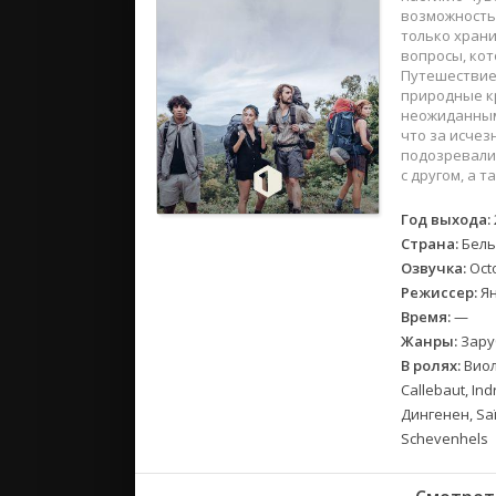
2018
возможность
2017
только храни
вопросы, кот
Путешествие
Великобр
природные кр
неожиданным
Испания
что за исчез
Германия
подозревали.
с другом, а т
Корея Юж
Канада
Год выхода:
Индия
Страна:
Бель
Франция
Озвучка:
Oct
Режиссер:
Ян
Время:
—
Жанры:
Зару
В ролях:
Виол
Callebaut, In
Дингенен, Sa
Schevenhels