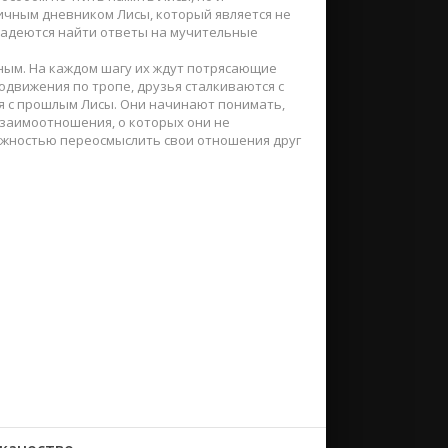
ичным дневником Лисы, который является не
 надеются найти ответы на мучительные
ным. На каждом шагу их ждут потрясающие
одвижения по тропе, друзья сталкиваются с
 с прошлым Лисы. Они начинают понимать,
 взаимоотношения, о которых они не
можностью переосмыслить свои отношения друг