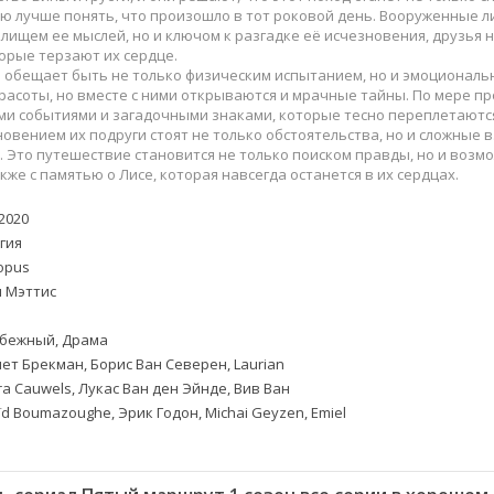
Приключения
Семейные
ю лучше понять, что произошло в тот роковой день. Вооруженные л
Детективы
Спортивные
лищем ее мыслей, но и ключом к разгадке её исчезновения, друзья
орые терзают их сердце.
Драмы
Вестерны
 обещает быть не только физическим испытанием, но и эмоциональ
итания
Исторические
Фэнтези
асоты, но вместе с ними открываются и мрачные тайны. По мере пр
и событиями и загадочными знаками, которые тесно переплетаются
Криминальные
Netflix
новением их подруги стоят не только обстоятельства, но и сложные
Мелодрамы
HBO
 Это путешествие становится не только поиском правды, но и воз
акже с памятью о Лисе, которая навсегда останется в их сердцах.
ная
Триллеры
Marvel
Фантастика
2020
гия
opus
 Мэттис
бежный, Драма
ет Брекман, Борис Ван Северен, Laurian
dra Cauwels, Лукас Ван ден Эйнде, Вив Ван
ïd Boumazoughe, Эрик Годон, Michai Geyzen, Emiel