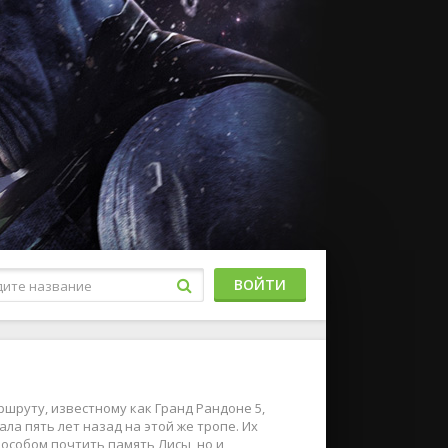
ВОЙТИ
шруту, известному как Гранд Рандоне 5,
ла пять лет назад на этой же тропе. Их
способом почтить память Лисы, но и