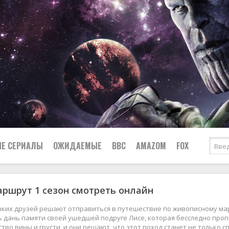
Е СЕРИАЛЫ
ОЖИДАЕМЫЕ
BBC
AMAZOM
FOX
ршрут 1 сезон смотреть онлайн
Ужасы
Комедии
Документальные
ких друзей решают отправиться в путешествие по живописному мар
Боевики
Военные
 дань памяти своей ушедшей подруге Лисе, которая бесследно пропа
ство вины и грусти, и они решают, что этот поход станет не только 