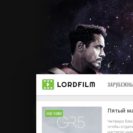
ЗАРУБЕЖНЫ
Пятый ма
Все
HD 1080
Четверо близ
2019
чтобы отдать
настигло чув