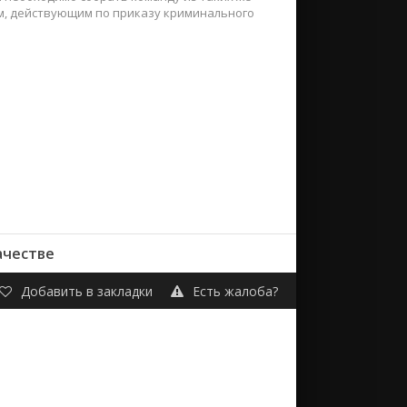
м, действующим по приказу криминального
ачестве
Добавить в закладки
Есть жалоба?