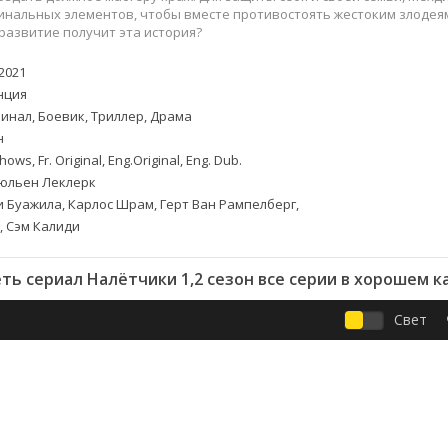
Приключения
Семейные
инальных элементов, чтобы вместе противостоять жестоким злодея
Детективы
Спортивные
 развитие получит эта история?
Драмы
Вестерны
2021
итания
Исторические
Фэнтези
нция
Криминальные
Netflix
инал, Боевик, Триллер, Драма
Мелодрамы
HBO
н
ная
Триллеры
Marvel
ows, Fr. Original, Eng.Original, Eng. Dub.
льен Леклерк
Фантастика
 Буажила, Карлос Шрам, Герт Ван Рампелберг,
, Сэм Калиди
ть сериал Налётчики 1,2 сезон все серии в хорошем к
Свет