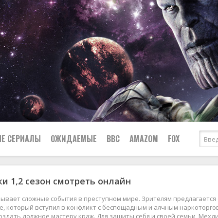
Е СЕРИАЛЫ
ОЖИДАЕМЫЕ
BBC
AMAZOM
FOX
и 1,2 сезон смотреть онлайн
Ужасы
Комедии
Документальные
ывает сложные события в преступном мире. Зрителям предлагается 
Боевики
Военные
, который вступил в конфликт с беспощадным и алчным наркоторгов
оздать должное мастеру краж. Для защиты себя и своей семьи, Мехд