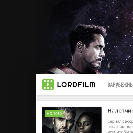
ЗАРУБЕЖНЫ
Налётчик
Все
HD 1080
Сериал раскр
2019
опытном воре
чем, чтобы в