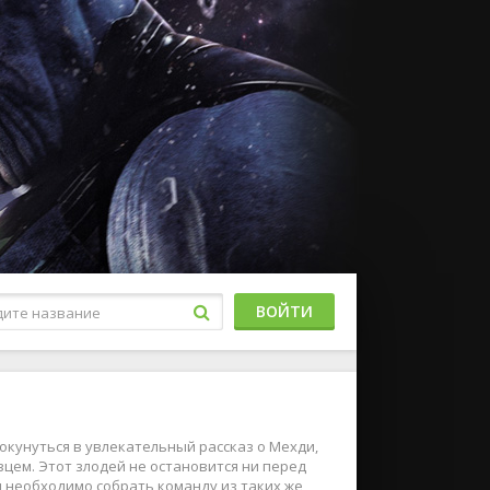
ВОЙТИ
окунуться в увлекательный рассказ о Мехди,
цем. Этот злодей не остановится ни перед
и необходимо собрать команду из таких же