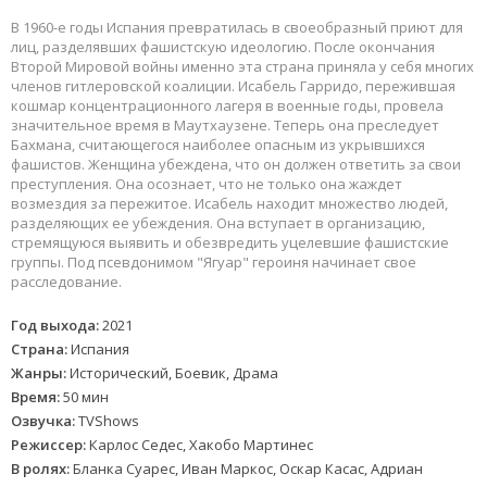
В 1960-е годы Испания превратилась в своеобразный приют для
лиц, разделявших фашистскую идеологию. После окончания
Второй Мировой войны именно эта страна приняла у себя многих
членов гитлеровской коалиции. Исабель Гарридо, пережившая
кошмар концентрационного лагеря в военные годы, провела
значительное время в Маутхаузене. Теперь она преследует
Бахмана, считающегося наиболее опасным из укрывшихся
фашистов. Женщина убеждена, что он должен ответить за свои
преступления. Она осознает, что не только она жаждет
возмездия за пережитое. Исабель находит множество людей,
разделяющих ее убеждения. Она вступает в организацию,
стремящуюся выявить и обезвредить уцелевшие фашистские
группы. Под псевдонимом "Ягуар" героиня начинает свое
расследование.
Год выхода:
2021
Страна:
Испания
Жанры:
Исторический, Боевик, Драма
Время:
50 мин
Озвучка:
TVShows
Режиссер:
Карлос Седес, Хакобо Мартинес
В ролях:
Бланка Суарес, Иван Маркос, Оскар Касас, Адриан