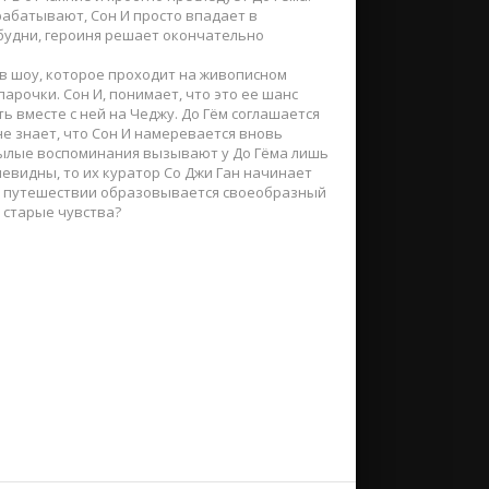
рабатывают, Сон И просто впадает в
 будни, героиня решает окончательно
 в шоу, которое проходит на живописном
парочки. Сон И, понимает, что это ее шанс
ь вместе с ней на Чеджу. До Гём соглашается
е знает, что Сон И намеревается вновь
 былые воспоминания вызывают у До Гёма лишь
чевидны, то их куратор Со Джи Ган начинает
 В путешествии образовывается своеобразный
 старые чувства?