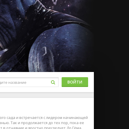
ВОЙТИ
ого сада и встречается с лидером начинающей
нью. Так и продолжается до тех пор, пока ее
т в отчаяние и яростно преследует До Гёма.