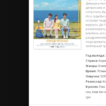
2018
Девушка пыта
2017
депрессию и 
отпустить бы
Но у судьбы 
Великобр
острове Чедж
вернуть До Г
Испания
реализовать 
Германия
влюбить его 
раздражение.
Корея Юж
подозревать 
Канада
любовный тре
Индия
Год выхода:
Франция
Страна:
Коре
Жанры:
Коме
Время:
70 ми
Озвучка:
SOF
Режиссер:
Ки
В ролях:
Пан 
сон, Ким Хи-ч
сун