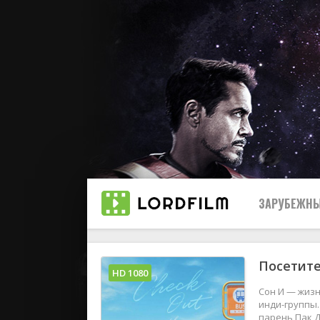
ЗАРУБЕЖНЫ
Посетите
Все
HD 1080
Сон И — жиз
2019
инди-группы.
парень Пак Д