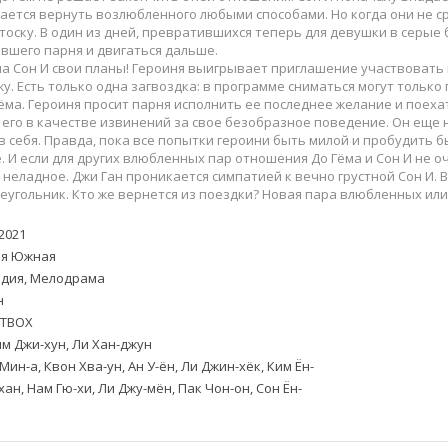
Приключения
Семейные
ется вернуть возлюбленного любыми способами. Но когда они не с
Детективы
Спортивные
тоску. В один из дней, превратившихся теперь для девушки в серые
вшего парня и двигаться дальше.
Драмы
Вестерны
на Сон И свои планы! Героиня выигрывает приглашение участвовать
итания
Исторические
Фэнтези
у. Есть только одна загвоздка: в программе сниматься могут только 
ёма. Героиня просит парня исполнить ее последнее желание и поехат
Криминальные
Netflix
его в качестве извинений за свое безобразное поведение. Он еще н
Мелодрамы
HBO
в себя. Правда, пока все попытки героини быть милой и пробудить
 И если для других влюбленных пар отношения До Гёма и Сон И не о
ная
Триллеры
Marvel
неладное. Джи Ган проникается симпатией к вечно грустной Сон И.
Фантастика
угольник. Кто же вернется из поездки? Новая пара влюбленных или
2021
я Южная
дия, Мелодрама
н
TBOX
м Джи-хун, Ли Хан-джун
Мин-а, Квон Хва-ун, Ан У-ён, Ли Джин-хёк, Ким Ён-
хан, Нам Гю-хи, Ли Джу-мён, Пак Чон-он, Сон Ён-