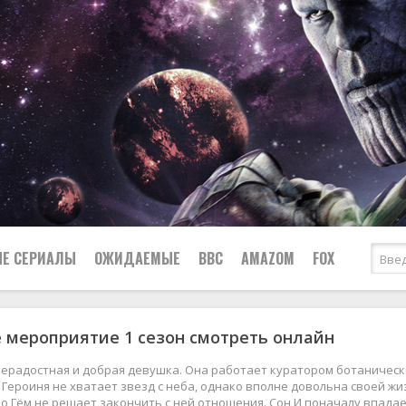
Е СЕРИАЛЫ
ОЖИДАЕМЫЕ
BBC
AMAZOM
FOX
 мероприятие 1 сезон смотреть онлайн
Ужасы
Комедии
Документальные
нерадостная и добрая девушка. Она работает куратором ботаническ
Боевики
Военные
 Героиня не хватает звезд с неба, однако вполне довольна своей жиз
о Гём не решает закончить с ней отношения. Сон И поначалу впадае