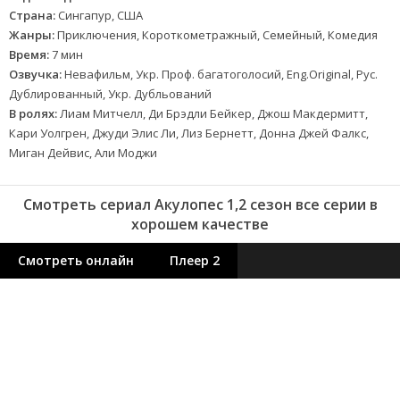
Страна:
Сингапур, США
Жанры:
Приключения, Короткометражный, Семейный, Комедия
Время:
7 мин
Озвучка:
Невафильм, Укр. Проф. багатоголосий, Eng.Original, Рус.
Дублированный, Укр. Дубльований
В ролях:
Лиам Митчелл, Ди Брэдли Бейкер, Джош Макдермитт,
Кари Уолгрен, Джуди Элис Ли, Лиз Бернетт, Донна Джей Фалкс,
Миган Дейвис, Али Моджи
Смотреть сериал Акулопес 1,2 сезон все серии в
хорошем качестве
Смотреть онлайн
Плеер 2