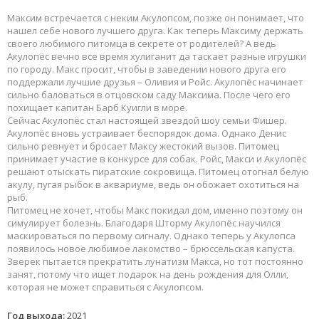
Максим встречается с неким Акулопсом, позже он понимает, что
нашел себе нового лучшего друга. Как теперь Максиму держать
своего любимого питомца в секрете от родителей? А ведь
Акулопёс вечно все время хулиганит да таскает разные игрушки
по городу. Макс просит, чтобы в заведении нового друга его
поддержали лучшие друзья – Оливия и Ройс. Акулопёс начинает
сильно баловаться в отцовском саду Максима. После чего его
похищает капитан Барб Куигли в море.
Сейчас Акулопёс стал настоящей звездой шоу семьи Фишер.
Акулопёс вновь устраивает беспорядок дома. Однако Денис
сильно ревнует и бросает Максу жестокий вызов. Питомец
принимает участие в конкурсе для собак. Ройс, Макси и Акулопёс
решают отыскать пиратские сокровища. Питомец отогнал белую
акулу, пугая рыбок в аквариуме, ведь он обожает охотиться на
рыб.
Питомец не хочет, чтобы Макс покидал дом, именно поэтому он
симулирует болезнь. Благодаря Шторму Акулопёс научился
маскироваться по первому сигналу. Однако теперь у Акулопса
появилось новое любимое лакомство – брюссельская капуста.
Зверек пытается прекратить лунатизм Макса, но тот постоянно
занят, потому что ищет подарок на день рождения для Олли,
которая не может справиться с Акулопсом.
Год выхода:
2021