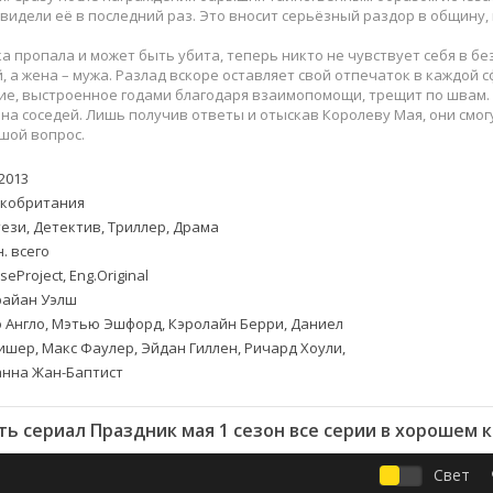
Приключения
Семейные
м видели её в последний раз. Это вносит серьёзный раздор в общину
Детективы
Спортивные
 пропала и может быть убита, теперь никто не чувствует себя в бе
Драмы
Вестерны
й, а жена – мужа. Разлад вскоре оставляет свой отпечаток в каждой 
итания
Исторические
Фэнтези
е, выстроенное годами благодаря взаимопомощи, трещит по швам. 
 на соседей. Лишь получив ответы и отыскав Королеву Мая, они смог
Криминальные
Netflix
шой вопрос.
Мелодрамы
HBO
ная
Триллеры
Marvel
2013
кобритания
Фантастика
ези, Детектив, Триллер, Драма
. всего
seProject, Eng.Original
айан Уэлш
 Англо, Мэтью Эшфорд, Кэролайн Берри, Даниел
ишер, Макс Фаулер, Эйдан Гиллен, Ричард Хоули,
Ханна Жан-Баптист
ь сериал Праздник мая 1 сезон все серии в хорошем 
Свет