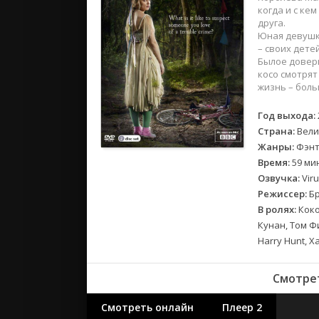
2018
когда и с ке
2017
друга.
Юная девушка
– своих дете
Великобр
Былое довери
косо смотрят
Испания
жизнь – боль
Германия
Корея Юж
Год выхода:
Страна:
Вели
Канада
Жанры:
Фэнт
Индия
Время:
59 мин
Франция
Озвучка:
Viru
Режиссер:
Бр
В ролях:
Коко
Кунан, Том Ф
Harry Hunt, 
Смотрет
Смотреть онлайн
Плеер 2