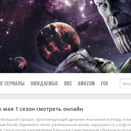
Е СЕРИАЛЫ
ОЖИДАЕМЫЕ
BBC
AMAZOM
FOX
 мая 1 сезон смотреть онлайн
Ужасы
Комедии
Документальные
небольшой городок, проповедующий древние языческие взгляды и е
Боевики
Военные
м богам. Идиллия и тихая, размеренная жизнь нарушаются, когда п
. Сразу после награждения барышня таинственным образом исчезает