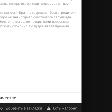
, ведь теперь все жители подозревают друг
зопасности. Брат подозревает брата, родители
сфере жизни когда-то счастливого Стоувилда.
Никто не оставляет открытыми двери, все
ут жить спокойно. Но будет ли эта прежняя
качестве
Добавить в закладки
Есть жалоба?