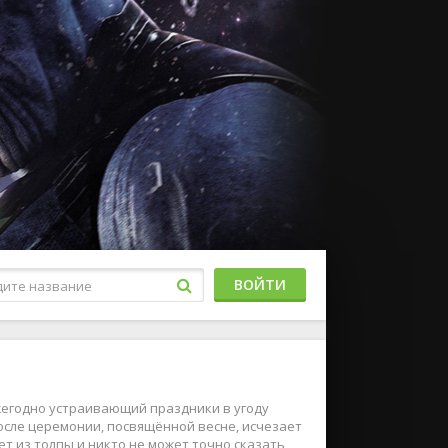
ВОЙТИ
жегодно устраивающий праздники в угоду
осле церемонии, посвящённой весне, исчезает
 из толпы и никто не может точно сказать,