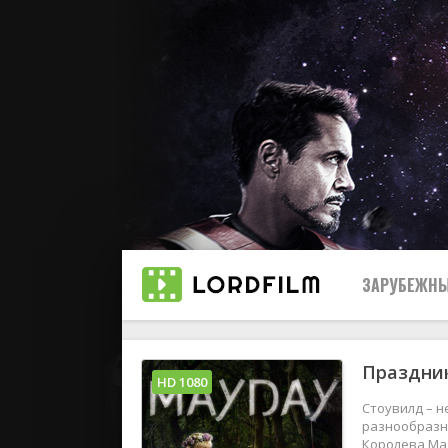
ЗАРУБЕЖНЫ
Праздник
Все
HD 1080
Стоувилд – 
2019
разнообразны
Королева Мая