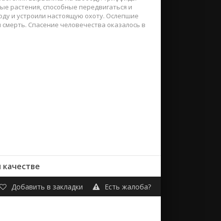
ые растения, способные передвигаться и
оду и устроили настоящую охоту. Ослепшие
м смерть. Спасение человечества оказалось в
 качестве
Добавить в закладки
Есть жалоба?