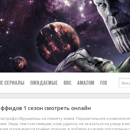
Е СЕРИАЛЫ
ОЖИДАЕМЫЕ
BBC
AMAZOM
FOX
ффидов 1 сезон смотреть онлайн
Ужасы
Комедии
Документальные
астрофа обрушилась на планету земля. Поразительное космическое 
Боевики
Военные
ния. Лишь тем счастливцам, кому удалось не оказаться на улице в 
ация складывается крайне опасная, в добавок ко всему плотоядные