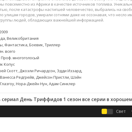
Приключения
Семейные
ы повсеместно из Африки в качестве источников топлива. Уникальн
Детективы
Спортивные
тью, после катастрофы настигшей человечество, выбрались на своб
по улицам городов, умирали сотнями даже не осознавая, что несло и
Драмы
Вестерны
 группы людей, обладающих важнейшей информацией.
итания
Исторические
Фэнтези
Криминальные
Netflix
2009
да, Великобритания
Мелодрамы
HBO
ы, Фантастика, Боевик, Триллер
ная
Триллеры
Marvel
н. всего
Фантастика
. Проф. многоголосый
к Копус
ей Скотт, Джоэли Ричардсон, Эдди Иззард,
 Ванесса Редгрейв, Джейсон Пристли, Шэйн
 Глазгоу, Нора-Джейн Нун, Адам Синклер
 сериал День Триффидов 1 сезон все серии в хорошем
Свет