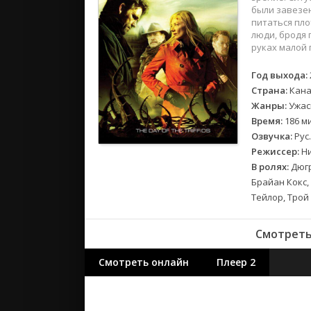
2018
были завезен
2017
питаться пло
люди, бродя 
руках малой
Великобр
Испания
Год выхода:
Страна:
Кана
Германия
Жанры:
Ужас
Корея Юж
Время:
186 ми
Канада
Озвучка:
Рус
Индия
Режиссер:
Ни
Франция
В ролях:
Дюгр
Брайан Кокс,
Тейлор, Трой
Смотреть
Смотреть онлайн
Плеер 2