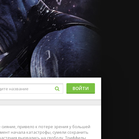
ВОЙТИ
сияние, привело к потере зрения у большей
момент начала катастрофы, сумели сохранить
 растения вырвались на свободу. Триффиды