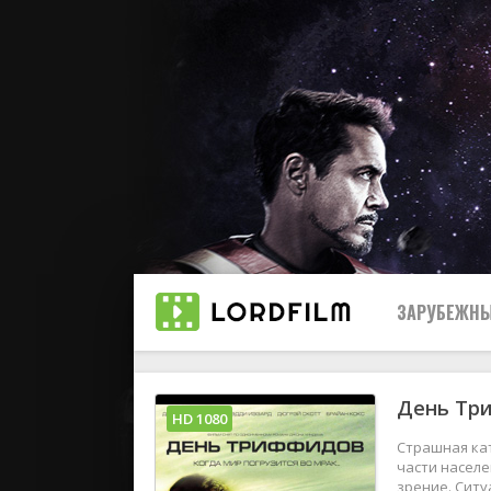
ЗАРУБЕЖНЫ
День Три
Все
HD 1080
Страшная кат
2019
части населе
зрение. Ситу