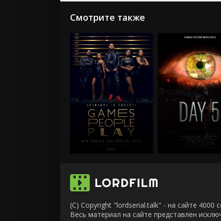
Смотрите также
(C) Copyright "lordserial.talk" - на сайте 40
Весь материал на сайте представлен искл