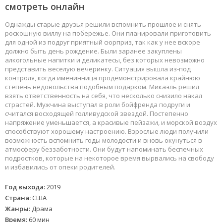
смотреть онлайн
Однажды старые друзья решили вспомнить прошлое и снять
роскошную виллу на побережье. Они планировали приготовить
для одной из подруг приятный сюрприз, так как у нее вскоре
должно быть день рождение. Были заранее закуплены
алкогольные напитки и деликатесы, без которых невозможно
представить веселую вечеринку. Ситуация вышла из-под
контроля, когда именинница продемонстрировала крайнюю
степень недовольства подобным подарком. Микаэль решил
взять ответственность на себя, что несколько снизило накал
страстей. Мужчина выступал в роли бойфренда подруги и
считался восходящей голливудской звездой. Постепенно
напряжение уменьшается, а красивые пейзажи, и морской воздух
способствуют хорошему настроению. Взрослые люди получили
возможность вспомнить годы молодости и вновь окунуться в
атмосферу беззаботности. Они будут напоминать беспечных
подростков, которые на некоторое время вырвались на свободу
и избавились от опеки родителей.
Год выхода:
2019
Страна:
США
Жанры:
Драма
Время:
60 мин