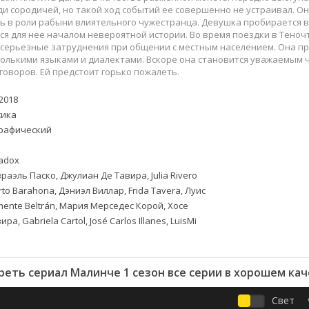
Приключения
Семейные
ди сородичей, но такой ход событий ее совершенно не устраивал. Он
Детективы
Спортивные
 в роли рабыни влиятельного чужестранца. Девушка пробирается в 
ся для нее началом невероятной истории. Во время поездки в Теноч
Драмы
Вестерны
серьезные затруднения при общении с местным населением. Она пре
итания
Исторические
Фэнтези
колькими языками и диалектами. Вскоре она становится уважаемым 
оворов. Ей предстоит горько пожалеть.
Криминальные
Netflix
Мелодрамы
HBO
2018
ная
Триллеры
Marvel
ика
Фантастика
рафический
radox
раэль Паско, Джулиан Де Тавира, Julia Rivero
rto Barahona, Дэниэл Виллар, Frida Tavera, Луис
mente Beltrán, Мария Мерседес Корой, Хосе
а, Gabriela Cartol, José Carlos Illanes, LuisMi
еть сериал Малинче 1 сезон все серии в хорошем ка
Свет