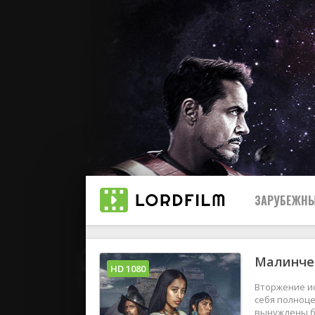
ЗАРУБЕЖНЫ
Малинче 
Все
HD 1080
Вторжение ис
2019
себя полноц
вынуждены б