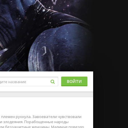
ВОЙТИ
х племен рухнула. Завоеватели чувствовали
вои злодеяния. Порабощенные народы
пали беззащитные женщины. Малинче повезло