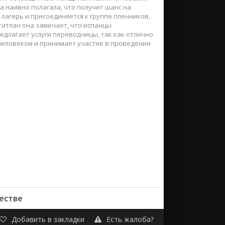
а наивно полагала, что получит шанс на
лагерь и присоединяется к группе пленников,
титлан она замечает, что испанцы
длагает услуги переводчицы, так как отлично
человеком и принимает участие в проведении
честве
Добавить в закладки
Есть жалоба?