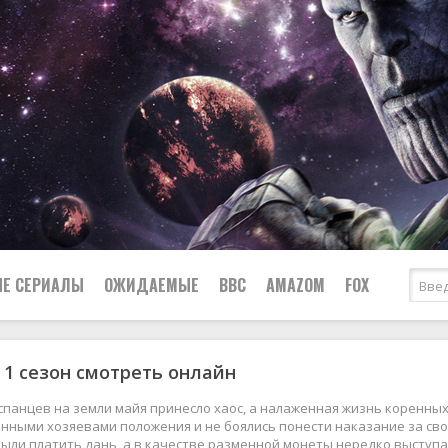
Е СЕРИАЛЫ
ОЖИДАЕМЫЕ
BBC
AMAZOM
FOX
1 сезон смотреть онлайн
Ужасы
Комедии
Документальные
панцев на земли майя принесло хаос, а налаженная жизнь коренны
Боевики
Военные
енными хозяевами положения и не боялись понести наказание за с
ыли платить дань, а в качестве разменной монеты нередко высту