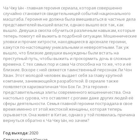
Ча Чжу Ын - главная героиня сериала, которая совершенно
случайно становится свидетельницей событий национального
масштаба. Героиня не должна была вмешиваться в частные дела
представителей высшей власти, однако вышло все так, как
вышло. Девушка смогла обучиться различным навыкам, которые
теперь помогут ей выжить в подобной ситуации. Мошеннические
уловки и прочие хитрости, находящиеся в арсенале героини,
кажутся по-настоящему уникальными и невероятными. Так уж
вышло, что близкие девушки вынуждены были встать на
преступный путь, чтобы выжить и прокормить дочь в сложные
времена. С тех самых пор и сама Ча способна на то же, что и её
близкие. Вскоре с ней свяжется таинственный персонаж Ли Чон
Хван. Этот молодой человек выдает себя за главу крупной
компании, занимающейся разработкой. В сериале также
появляется харизматичная Чон Бок Ги. Эта героиня -
представительница элиты современного мошенничества. Она
настолько сурова, что оставляет с рогами даже других людей её
сферы деятельности. Семья главной героини пострадала в свое
время именно от этой жестокой женщины, которая теперь
скрывается. Она живёт в Китае, однако у той появилась причина
вернуться обратно к Ча Чжу Ын, но зачем?
Год выхода:
2020
Страна:
Корея Южная