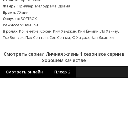
Жанры:
Триллер, Мелодрама, Драма
Время:
70 мин
Озвучка:
SOFTBOX
Режиссер:
Нам Гон
В ролях:
Ко Гён-пхё, Сохён, Ким Хё-джин, Ким Ён-мин, Ли Хак-чу,
Тхэ Вон-сок, Пак Сон-гын, Сон Сон-ми, Ю Хи-джэ, Чан Джин-хи
Смотреть сериал Личная жизнь 1 сезон все серии в
хорошем качестве
Смотреть онлайн
Плеер 2