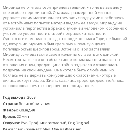
Миранда не считала себя привлекательной, что не вызывало у
нее особых переживаний. Она жила размеренной жизнью,
управляя своим магазином, встречаясь с подругами и отбиваясь
от настойчивых попыток матери выдать ее замуж. Миранду не
устраивала перспектива брака с чужим ей человеком, особенно с
учетом ее уверенности в своей непривлекательности.
Однако все изменилось, когда в городе появился Гари, ее бывший
однокурсник. Мужчина был красивым и пользующимся
популярностью шеф-поваром. Встречи с Гари заставляли
Миранду сомневаться в своем желании оставаться одинокой.
Несмотря на то, что она объективно понимала свои шансы на
отношения с ним, продавщица тайно вздыхала и жаловалась
подругам на свои неудачи. Она хотела быть с любимым, но
боялась не выдержать конкуренцию с красотками, которые
вились вокруг повара. Жизнь казалась предопределенной, пока
не произошло нечто совершенно неожиданное.
Год выхода:
2009
Страна:
Великобритания
Жанры:
Комедия
Время:
22 мин
Озвучка:
Рус. Проф. многоголосый, Eng.Original
Режиссер:
Джульетт Мэй, Мэнди Флетчер