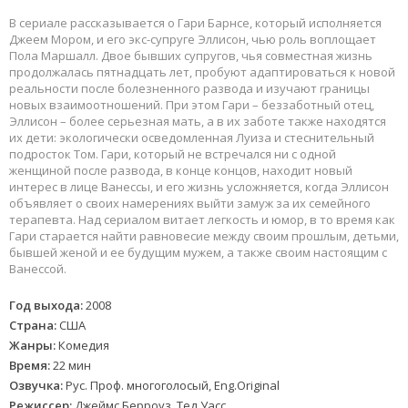
В сериале рассказывается о Гари Барнсе, который исполняется
Джеем Мором, и его экс-супруге Эллисон, чью роль воплощает
Пола Маршалл. Двое бывших супругов, чья совместная жизнь
продолжалась пятнадцать лет, пробуют адаптироваться к новой
реальности после болезненного развода и изучают границы
новых взаимоотношений. При этом Гари – беззаботный отец,
Эллисон – более серьезная мать, а в их заботе также находятся
их дети: экологически осведомленная Луиза и стеснительный
подросток Том. Гари, который не встречался ни с одной
женщиной после развода, в конце концов, находит новый
интерес в лице Ванессы, и его жизнь усложняется, когда Эллисон
объявляет о своих намерениях выйти замуж за их семейного
терапевта. Над сериалом витает легкость и юмор, в то время как
Гари старается найти равновесие между своим прошлым, детьми,
бывшей женой и ее будущим мужем, а также своим настоящим с
Ванессой.
Год выхода:
2008
Страна:
США
Жанры:
Комедия
Время:
22 мин
Озвучка:
Рус. Проф. многоголосый, Eng.Original
Режиссер:
Джеймс Берроуз, Тед Уасс