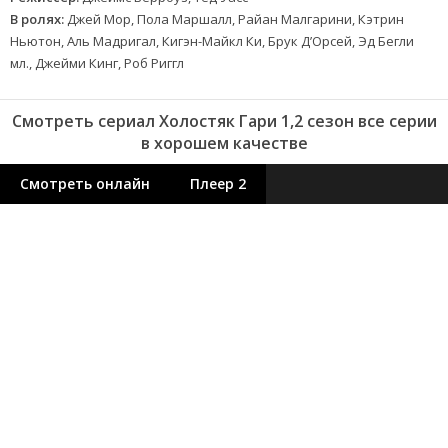
В ролях:
Джей Мор, Пола Маршалл, Райан Малгарини, Кэтрин
Ньютон, Аль Мадригал, Кигэн-Майкл Ки, Брук Д’Орсей, Эд Бегли
мл., Джейми Кинг, Роб Риггл
Смотреть сериал Холостяк Гари 1,2 сезон все серии
в хорошем качестве
Смотреть онлайн
Плеер 2