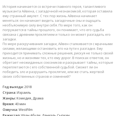
История начинается со встречи главного героя, талантливого
музыканта Айвена, с загадочной незнакомкой, которая оставила
ему странный амулет. С тех пор жизнь Айвена начинает
меняться: он начинает видеть загадочные сны и ощущать
необъяснимую силу внутри себя. По мере того, как он
погружается в тайны прошлого, он понимает, что его судьба
связана с древним проклятием и только он может разгадать его
загадки.
По мере раскручивания загадки, Айвен сталкивается с мрачными
силами, желающими остановить его на пути к разгадке. Ему
приходится принимать сложные решения, рискуя не только своей
жизнью, но и жизнями тех, кто ему дорог. В поисках ответов, он
обретает неожиданных союзников и раскрывает тайны, которые
переплетаются с его собственной судьбой. Сможет ли он
победить зло и разрушить проклятие, или же стать жертвой
своих собственных страхов и сомнений?
Год выхода:
2018
Страна:
Израиль
Жанры:
Комедия, Драма
Время:
40 мин
Озвучка:
WestFilm
Режиссер:
Илан Абуди, Даниэль Сыркин