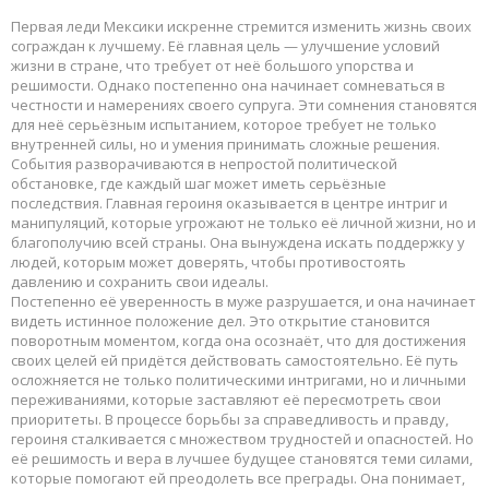
Первая леди Мексики искренне стремится изменить жизнь своих
сограждан к лучшему. Её главная цель — улучшение условий
жизни в стране, что требует от неё большого упорства и
решимости. Однако постепенно она начинает сомневаться в
честности и намерениях своего супруга. Эти сомнения становятся
для неё серьёзным испытанием, которое требует не только
внутренней силы, но и умения принимать сложные решения.
События разворачиваются в непростой политической
обстановке, где каждый шаг может иметь серьёзные
последствия. Главная героиня оказывается в центре интриг и
манипуляций, которые угрожают не только её личной жизни, но и
благополучию всей страны. Она вынуждена искать поддержку у
людей, которым может доверять, чтобы противостоять
давлению и сохранить свои идеалы.
Постепенно её уверенность в муже разрушается, и она начинает
видеть истинное положение дел. Это открытие становится
поворотным моментом, когда она осознаёт, что для достижения
своих целей ей придётся действовать самостоятельно. Её путь
осложняется не только политическими интригами, но и личными
переживаниями, которые заставляют её пересмотреть свои
приоритеты. В процессе борьбы за справедливость и правду,
героиня сталкивается с множеством трудностей и опасностей. Но
её решимость и вера в лучшее будущее становятся теми силами,
которые помогают ей преодолеть все преграды. Она понимает,