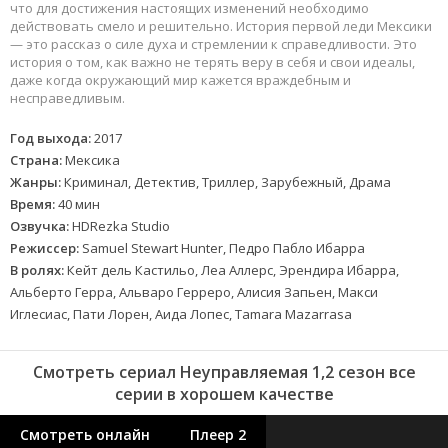
что для достижения настоящих изменений необходимо
действовать смело и решительно. История первой леди Мексики
— это рассказ о силе духа и стремлении к справедливости. Это
история о том, как важно не терять веру в себя и свои идеалы,
даже когда окружающий мир кажется враждебным и
несправедливым.
Год выхода:
2017
Страна:
Мексика
Жанры:
Криминал, Детектив, Триллер, Зарубежный, Драма
Время:
40 мин
Озвучка:
HDRezka Studio
Режиссер:
Samuel Stewart Hunter, Педро Пабло Ибарра
В ролях:
Кейт дель Кастильо, Леа Аллерс, Эрендира Ибарра,
Альберто Герра, Альваро Герреро, Алисия Запьен, Макси
Иглесиас, Пати Лорен, Аида Лопес, Tamara Mazarrasa
Смотреть сериал Неуправляемая 1,2 сезон все
серии в хорошем качестве
Смотреть онлайн
Плеер 2