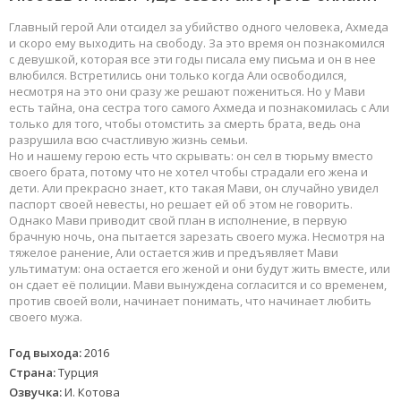
Главный герой Али отсидел за убийство одного человека, Ахмеда
и скоро ему выходить на свободу. За это время он познакомился
с девушкой, которая все эти годы писала ему письма и он в нее
влюбился. Встретились они только когда Али освободился,
несмотря на это они сразу же решают пожениться. Но у Мави
есть тайна, она сестра того самого Ахмеда и познакомилась с Али
только для того, чтобы отомстить за смерть брата, ведь она
разрушила всю счастливую жизнь семьи.
Но и нашему герою есть что скрывать: он сел в тюрьму вместо
своего брата, потому что не хотел чтобы страдали его жена и
дети. Али прекрасно знает, кто такая Мави, он случайно увидел
паспорт своей невесты, но решает ей об этом не говорить.
Однако Мави приводит свой план в исполнение, в первую
брачную ночь, она пытается зарезать своего мужа. Несмотря на
тяжелое ранение, Али остается жив и предъявляет Мави
ультиматум: она остается его женой и они будут жить вместе, или
он сдает её полиции. Мави вынуждена согласится и со временем,
против своей воли, начинает понимать, что начинает любить
своего мужа.
Год выхода:
2016
Страна:
Турция
Озвучка:
И. Котова