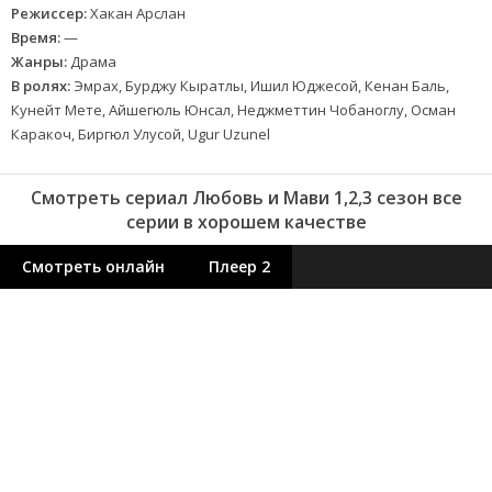
Режиссер:
Хакан Арслан
Время:
—
Жанры:
Драма
В ролях:
Эмрах, Бурджу Кыратлы, Ишил Юджесой, Кенан Баль,
Кунейт Мете, Айшегюль Юнсал, Неджметтин Чобаноглу, Осман
Каракоч, Биргюл Улусой, Ugur Uzunel
Смотреть сериал Любовь и Мави 1,2,3 сезон все
серии в хорошем качестве
Смотреть онлайн
Плеер 2