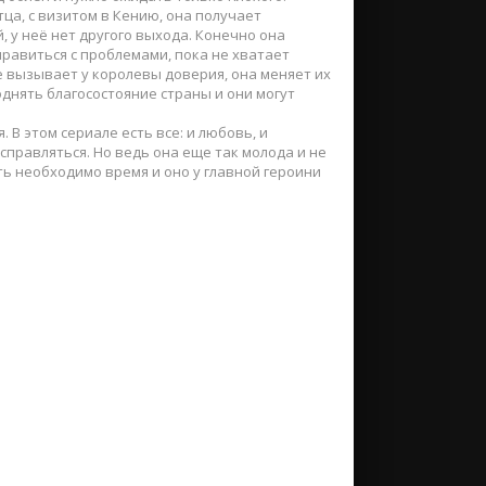
ца, с визитом в Кению, она получает
 у неё нет другого выхода. Конечно она
правиться с проблемами, пока не хватает
е вызывает у королевы доверия, она меняет их
однять благосостояние страны и они могут
 В этом сериале есть все: и любовь, и
справляться. Но ведь она еще так молода и не
ть необходимо время и оно у главной героини