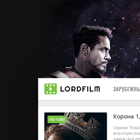
ЗАРУБЕЖНЫ
Корона 1,
Все
HD 1080
Сериал "Коро
2019
властную осо
замуж, все е