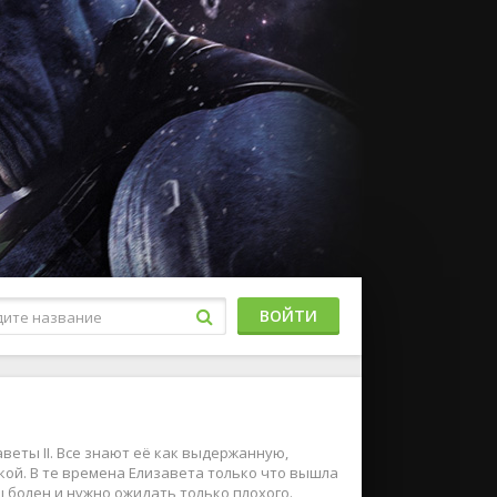
ВОЙТИ
еты II. Все знают её как выдержанную,
кой. В те времена Елизавета только что вышла
ец болен и нужно ожидать только плохого.