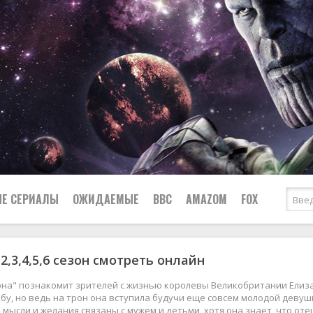
Е СЕРИАЛЫ
ОЖИДАЕМЫЕ
BBC
AMAZOM
FOX
2,3,4,5,6 сезон смотреть онлайн
Ужасы
Комедии
Документальные
на" познакомит зрителей с жизнью королевы Великобритании Елизав
Боевики
Военные
бу, но ведь на трон она вступила будучи еще совсем молодой девуш
ё мысли и желания связаны с мужем и детьми, хотя она знает, что от