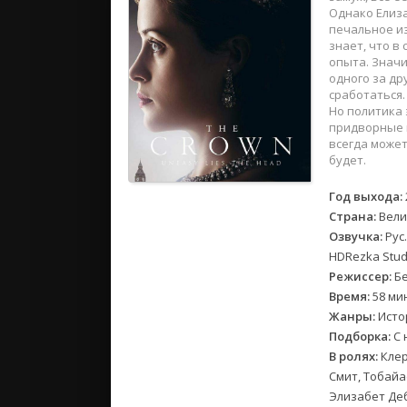
2018
Однако Елиза
2017
печальное из
знает, что в
опыта. Значи
Великобр
одного за др
сработаться.
Испания
Но политика 
Германия
придворные и
всегда может
Корея Юж
будет.
Канада
Индия
Год выхода:
Франция
Страна:
Вели
Озвучка:
Рус.
HDRezka Stud
Режиссер:
Бе
Время:
58 ми
Жанры:
Исто
Подборка:
С 
В ролях:
Клер
Смит, Тобайа
Элизабет Деб