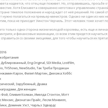
Приключения
Семейные
вета надеется, что отец еще поживет. Но, отправившись, просьбе от
Детективы
Спортивные
вестие. Хотя Елизавета совершенно неготова к управлению страной,
 стране тяжелое положение и народ ждет от неё решений. Но самой с
Драмы
Вестерны
т нужно полагаться на премьер-министров. Однако ни один из них н
итания
Исторические
Фэнтези
угим, пока не приходит Уинстон Черчиль. Этот человек тоже хочет п
Криминальные
Netflix
это только одна сторона жизни молодой королевы, есть еще и личная.
Мелодрамы
HBO
нтриги, и финансовые махинации, со всем этим придется научиться 
 справиться со своими эмоциями, для того чтобы научиться их прята
ная
Триллеры
Marvel
Фантастика
2016
кобритания
 Дублированный, Eng.Original, SDI Media, LostFilm,
io, TVShows, NewStudio, Так Треба Продакшн
нжамин Карон, Филип Мартин, Джесика Хоббс
н
рический, Зарубежный, Драма
наградами, Для женщин
 Фой, Оливия Колман, Имелда Стонтон, Мэтт
с Мензис, Джонатан Прайс, Лесли Мэнвилл,
ики, Доминик Уэст, Чарльз Эдвардс