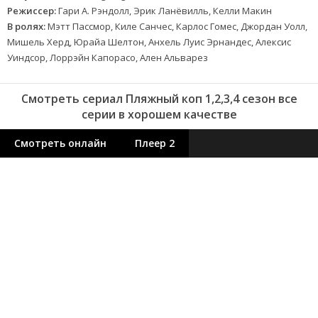
Режиссер:
Гари А. Рэндолл, Эрик Ланёвилль, Келли Макин
В ролях:
Мэтт Пассмор, Киле Санчес, Карлос Гомес, Джордан Уолл,
Мишель Херд, Юрайа Шелтон, Анхель Луис Эрнандес, Алексис
Уиндсор, Лоррэйн Капорасо, Ален Альварез
Смотреть сериал Пляжный коп 1,2,3,4 сезон все
серии в хорошем качестве
Смотреть онлайн
Плеер 2