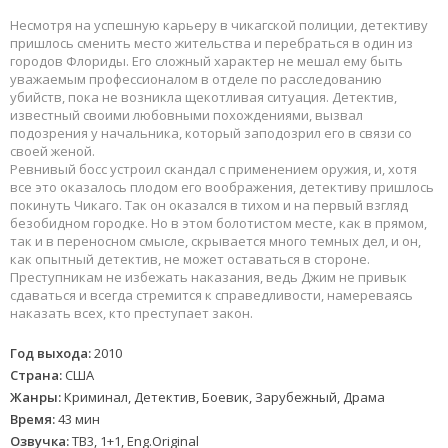
Несмотря на успешную карьеру в чикагской полиции, детективу
пришлось сменить место жительства и перебраться в один из
городов Флориды. Его сложный характер не мешал ему быть
уважаемым профессионалом в отделе по расследованию
убийств, пока не возникла щекотливая ситуация. Детектив,
известный своими любовными похождениями, вызвал
подозрения у начальника, который заподозрил его в связи со
своей женой.
Ревнивый босс устроил скандал с применением оружия, и, хотя
все это оказалось плодом его воображения, детективу пришлось
покинуть Чикаго. Так он оказался в тихом и на первый взгляд
безобидном городке. Но в этом болотистом месте, как в прямом,
так и в переносном смысле, скрывается много темных дел, и он,
как опытный детектив, не может оставаться в стороне.
Преступникам не избежать наказания, ведь Джим не привык
сдаваться и всегда стремится к справедливости, намереваясь
наказать всех, кто преступает закон.
Год выхода:
2010
Страна:
США
Жанры:
Криминал, Детектив, Боевик, Зарубежный, Драма
Время:
43 мин
Озвучка:
ТВ3, 1+1, Eng.Original