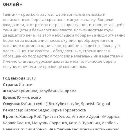
онлайн
Галисия – край контрастов, где живописные пейзажи и
великолепные берега скрывают темную изнанку. Вопреки
ожиданиям, этот регион погряз в преступности, процветающей в
тени нищеты и безжалостной власти. Восьмидесятые годы
двадцатого века. На этом небольшом побережье люди отчаянно
борются за выживание, поскольку мир преобразуется под
влиянием огромных капиталов, приобретающих все большую
власть. В центре сюжета – обездоленные, стремящиеся к
обогащению посредством торговли нелегальными веществами.
Именно благодаря уроженцам этих мест галисийские берега
получили печальное прозвище кокаиновых.
Год выхода:
2018
Страна:
Испания
Жанры:
Криминал, Зарубежный, Драма
Время:
95 мин. всего
Озвучка:
Кубик в кубе (18+), Кубик в кубе, Spanish Original
Режиссер:
Карлос Седес, Хорхе Торрегросса
В ролях:
Хавьер Рей, Тристан Ульоа, Антонио Дуран «Моррис»,
Карлос Бланко, Мануэль Лоуренсо, Хосе А. Туриньян, Изабель
Навейра, Хулио Абонхо, Эва Фернандес, Монти Кастиньейрас