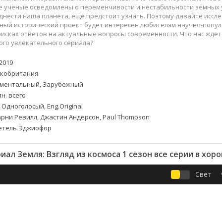
Приключения
Семейные
 ученые осведомлены о переменчивости и нестабильности земных у
Детективы
Спортивные
нести наша планета, еще предстоит узнать. Поэтому давайте иссле
ный исторический проект будет интересен любителям научно-попул
Драмы
Вестерны
исках ответов на актуальные вопросы современности. Что нас жде
итания
Исторические
Фэнтези
ого увлекательного сериала?
Криминальные
Netflix
2019
Мелодрамы
HBO
кобритания
ная
Триллеры
Marvel
ментальный, Зарубежный
Фантастика
н. всего
 Одноголосый, Eng.Original
рни Ревилл, Джастин Андерсон, Paul Thompson
тель Эджиофор
иал Земля: Взгляд из космоса 1 сезон все серии в хор
Свет