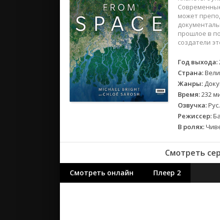
2018
Современные
2017
может препод
документаль
прошлое в по
Великобр
создатели эт
Испания
Год выхода:
Германия
Страна:
Вели
Корея Юж
Жанры:
Доку
Канада
Время:
232 ми
Индия
Озвучка:
Рус.
Режиссер:
Ба
Франция
В ролях:
Чиве
Смотреть сер
Смотреть онлайн
Плеер 2