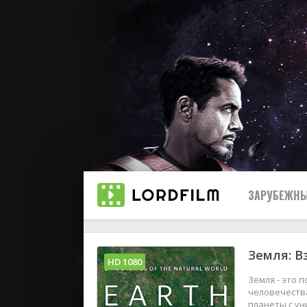
ЗАРУБЕЖНЫ
Земля: В
Все
HD 1080
Земля - это
2019
человечества
планеты с у