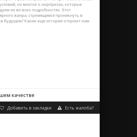
словий, но многое о сюрпризах, которые
дуем ее во всех подробностях. Этот
ярного жанра, стремящимся проникнуть в
т в будущем? Какие еще истории откроют нам
ошем качестве
Добавить в закладки
Есть жалоба?