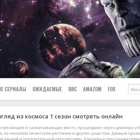
Е СЕРИАЛЫ
ОЖИДАЕМЫЕ
BBC
AMAZOM
FOX
згляд из космоса 1 сезон смотреть онлайн
Ужасы
Комедии
Документальные
 потрясающее и захватывающее место, прошедшее через длинную и б
Боевики
Военные
, ее населяли гигантские рептилии и другие существа. Данный про
никальной и поразительной перспективы. Ключевые персонажи пове