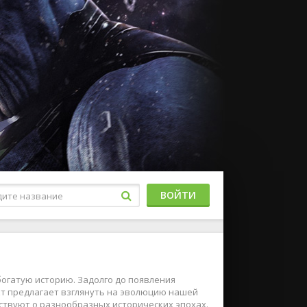
ВОЙТИ
огатую историю. Задолго до появления
ект предлагает взглянуть на эволюцию нашей
ствуют о разнообразных исторических эпохах.