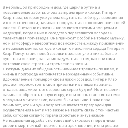
В небольшой пригородный дом, где царила рутина и
повседневные заботы, снова заиграли яркие краски. Питер и
Клэр, пара, которая уже успела ощутить на себе груз взросления
и ответственности, начинают погружаться в воспоминания своей
юности. Внезапно их жизнь наполняется свежими эмоциями и
надеждой, когда к ним в соседство переселяется молодая и
талантливая поп-звезда. Она приносит с собой не только музыку,
но и атмосферу невероятных возможностей, жажду приключений
и несмелые мечты, которые когда-то наполняли сердца Питера и
Клэр. Присутствие новой соседки всколыхнуло в них забытые
чувства и желания, заставив задуматься о том, как они сами
потеряли свою страсть и стремление к жизни.
С каждым днем их обыденность начинает трещать по швам, и
жизнь в пригороде наполняется неожиданными событиями.
Вдохновленные примером своей яркой соседки, Питер и Клэр
решают пересмотреть свои привычки и взгляды на жизнь,
отказываясь мириться с серостью серых будней. Их отношения
начинают обретать новую искру, и они вновь становятся теми
молодыми мечтателями, какими были раньше. Наша пара
понимает, что ни один возраст не является преградой для
осуществления мечт и что важно не терять связь с той частью
себя, которая когда-то горела страстью и энтузиазмом.
Неподдельная дружба с поп-звездой открывает перед ними
двери в мир, полный творчества и вдохновения, и они решают