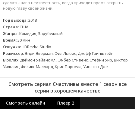
сделать шаг в неизвестность, когда приходит время открыть
новую главу своей жизни.
Год выхода:
2018
Страна:
США
Жанры:
Комедия, Зарубежный
Время:
30 мин
Озвучка:
HDRezka Studio
Режиссер:
Энди Экерман, Фил Льюис, Джефф Гринштейн
В ролях:
Дэймон Уайанс мл., Эмбер Стивенс, Стефни Уир, Виктор
Уильямс, Феликс Маллард, Крис Парнелл, Уинстон Дже
Смотреть сериал Счастливы вместе 1 сезон все
серии в хорошем качестве
Смотреть онлайн
Плеер 2