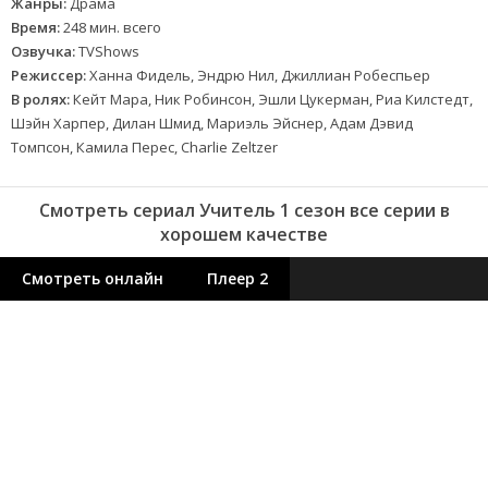
Жанры:
Драма
Время:
248 мин. всего
Озвучка:
TVShows
Режиссер:
Ханна Фидель, Эндрю Нил, Джиллиан Робеспьер
В ролях:
Кейт Мара, Ник Робинсон, Эшли Цукерман, Риа Килстедт,
Шэйн Харпер, Дилан Шмид, Мариэль Эйснер, Адам Дэвид
Томпсон, Камила Перес, Charlie Zeltzer
Смотреть сериал Учитель 1 сезон все серии в
хорошем качестве
Смотреть онлайн
Плеер 2