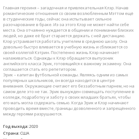
Главная героиня – загадочная и привлекательная Клэр. Начав
романтические отношения со своим возлюбленным Мэттом ещё
в студенческие годы, сейчас она испытывает сильное
разочарование в браке. Из-за этого Клэр не может найти себе
места. Она отчаянно нуждается в общении и понимании близких
людей, но даже её брат старается держать с ней дистанцию.
Клэр устраивается работать учителем в среднюю школу. Она
довольно быстро вливается в учебную жизнь и сближается со
своей коллегой Кэтрин. Постепенно жизнь Клэр начинает
налаживаться. Однажды к Клэр обращается выпускник
английского класса Эрик, готовящийся к важному экзамену. Она
соглашается стать его репетитором.
Эрик – капитан футбольной команды. Являясь одним из самых
популярных школьников, он всегда находится в центре
внимания. Окружающие считают его беззаботным парнем, но на
самом деле это не так. Эрик вынужден совмещать поступление в
колледж, подработку и заботу о своих младших братьях, чтобы
его мать могла содержать семью. Когда Эрик и Клэр начинают
проводить время вместе, границы дозволенного и запрещённого
между героями разрушаются.
Год выхода:
2020
Страна:
США